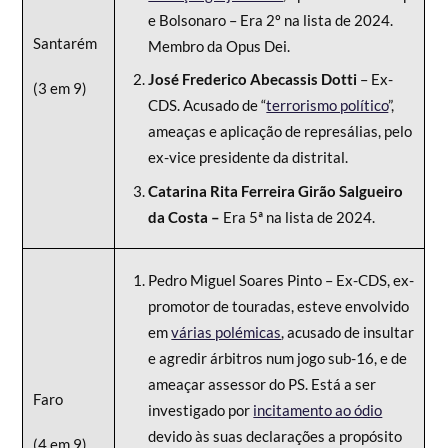
e Bolsonaro – Era 2º na lista de 2024.
Santarém
Membro da Opus Dei.
José Frederico Abecassis Dotti
– Ex-
(3 em 9)
CDS. Acusado de “
terrorismo político
”,
ameaças e aplicação de represálias, pelo
ex-vice presidente da distrital.
Catarina Rita Ferreira Girão Salgueiro
da Costa –
Era 5ª na lista de 2024.
Pedro Miguel Soares Pinto – Ex-CDS, ex-
promotor de touradas, esteve envolvido
em
várias polémicas
, acusado de insultar
e agredir árbitros num jogo sub-16, e de
ameaçar assessor do PS. Está a ser
Faro
investigado por
incitamento ao ódio
devido às suas declarações a propósito
(4 em 9)