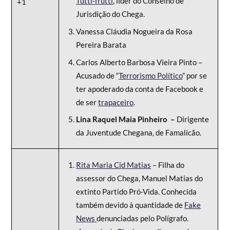
Tutti-frutti
, líder do Conselho de
+1
Jurisdição do Chega.
Vanessa Cláudia Nogueira da Rosa
Pereira Barata
Carlos Alberto Barbosa Vieira Pinto –
Acusado de “
Terrorismo Político
” por se
ter apoderado da conta de Facebook e
de ser
trapaceiro
.
Lina Raquel Maia Pinheiro –
Dirigente
da Juventude Chegana, de Famalicão.
Rita Maria Cid Matias
– Filha do
assessor do Chega, Manuel Matias do
extinto Partido Pró-Vida. Conhecida
também devido à quantidade de
Fake
News
denunciadas pelo Polígrafo.