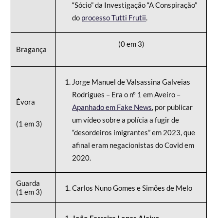
“Sócio” da Investigação “A Conspiração”
do
processo Tutti Frutii
.
(0 em 3)
Bragança
Jorge Manuel de Valsassina Galveias
Rodrigues – Era o nº 1 em Aveiro –
Évora
Apanhado em Fake News
, por publicar
um vídeo sobre a polícia a fugir de
(1 em 3)
“desordeiros imigrantes” em 2023, que
afinal eram negacionistas do Covid em
2020.
Guarda
Carlos Nuno Gomes e Simões de Melo
(1 em 3)
João Ferreira Lopes Aleixo –