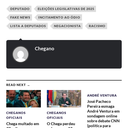
motivados...
DEPUTADO
ELEIÇÕES LEGISLATIVAS DE 2025
FAKE NEWS
INCITAMENTO AO ÓDIO
LISTA A DEPUTADOS
NEGACIONISTA
RACISMO
Chegano
READ NEXT →
ANDRÉ VENTURA
José Pacheco
Pereira esmaga
André Ventura em
CHEGANOS
CHEGANOS
sondagem online
OFICIAIS
OFICIAIS
sobre debate CNN
Chega multado em
O Chega perdeu
(política para