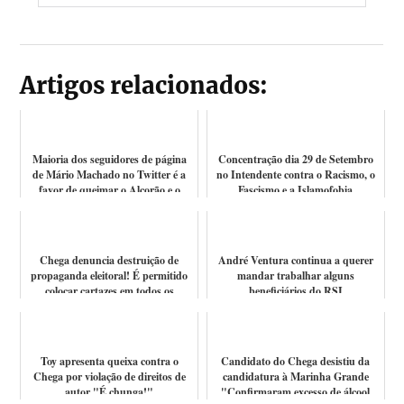
Artigos relacionados:
Maioria dos seguidores de página
Concentração dia 29 de Setembro
de Mário Machado no Twitter é a
no Intendente contra o Racismo, o
favor de queimar o Alcorão e o
Fascismo e a Islamofobia
neon...
#NãoPassa...
Chega denuncia destruição de
André Ventura continua a querer
propaganda eleitoral! É permitido
mandar trabalhar alguns
colocar cartazes em todos os
beneficiários do RSI
espaços?...
Toy apresenta queixa contra o
Candidato do Chega desistiu da
Chega por violação de direitos de
candidatura à Marinha Grande
autor "É chunga!"
"Confirmaram excesso de álcool