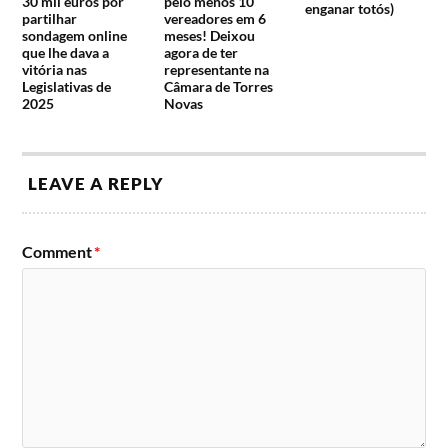
30 mil euros por
pelo menos 10
enganar totós)
partilhar
vereadores em 6
sondagem online
meses! Deixou
que lhe dava a
agora de ter
vitória nas
representante na
Legislativas de
Câmara de Torres
2025
Novas
LEAVE A REPLY
Comment
*