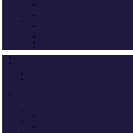
Deputados eleitos
Legislativas 2024
Candidatos do Chega
Legislativas 2022
Candidatos do Chega
Autárquicas 2021
Resultados das Eleições
Resumo dos candidatos
Vereadores eleitos
Últimas
Cheganos
Quem é Quem na Direção
André Ventura
Cheganos Oficiais
Cheganos de outros partidos
Amigos dos Cheganos
Anti Cheganos
Sondagens
Eleições
Legislativas 2025
Deputados eleitos
Legislativas 2024
Candidatos do Chega
Legislativas 2022