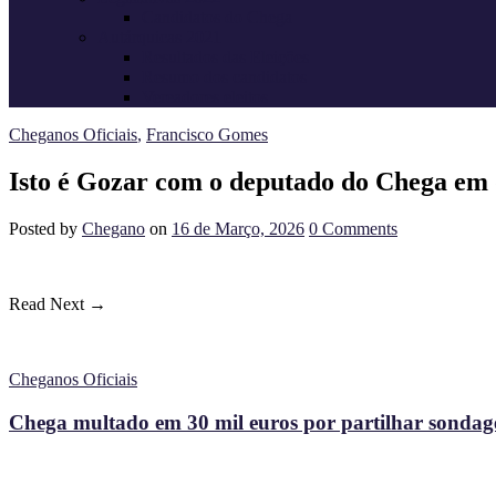
Candidatos do Chega
Autárquicas 2021
Resultados das Eleições
Resumo dos candidatos
Vereadores eleitos
Cheganos Oficiais
,
Francisco Gomes
Isto é Gozar com o deputado do Chega em d
Posted
by
Chegano
on
16 de Março, 2026
0
Comments
Read Next →
Cheganos Oficiais
Chega multado em 30 mil euros por partilhar sondagem