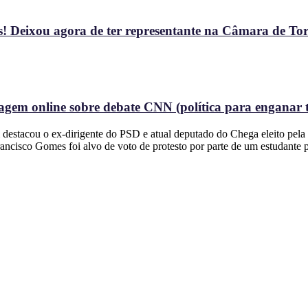
! Deixou agora de ter representante na Câmara de To
gem online sobre debate CNN (política para enganar t
estacou o ex-dirigente do PSD e atual deputado do Chega eleito pela 
ncisco Gomes foi alvo de voto de protesto por parte de um estudante po