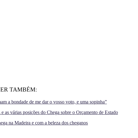
VER TAMBÉM:
ham a bondade de me dar o vosso voto, e uma sopinha”
 e as várias posições do Chega sobre o Orçamento de Estado
Chega na Madeira e com a beleza dos cheganos