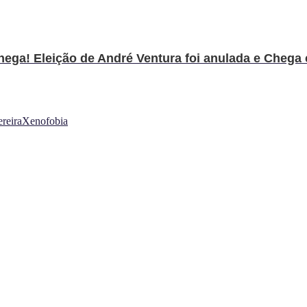
ega! Eleição de André Ventura foi anulada e Chega c
reira
Xenofobia