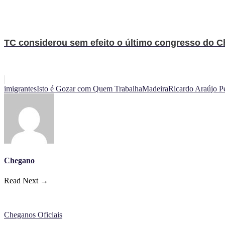
TC considerou sem efeito o último congresso do Ch
imigrantes
Isto é Gozar com Quem Trabalha
Madeira
Ricardo Araújo Pe
Chegano
Read Next →
Cheganos Oficiais