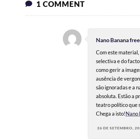
1 COMMENT
Nano Banana free
Com este material,
selectiva e do fac
como gerir a image
ausência de vergon
são ignoradas e a 
absoluta. Estão a p
teatro político que
Chega a isto!
Nano 
26 DE SETEMBRO, 20