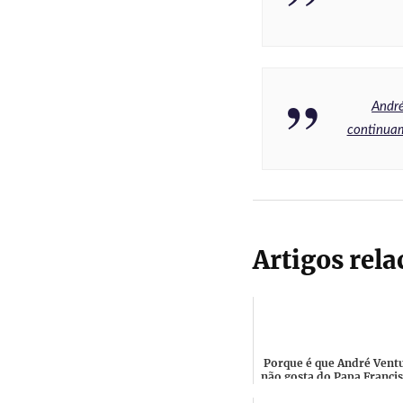
André
continuam
Artigos rel
Porque é que André Vent
não gosta do Papa Franci
"Tem prestado um ma