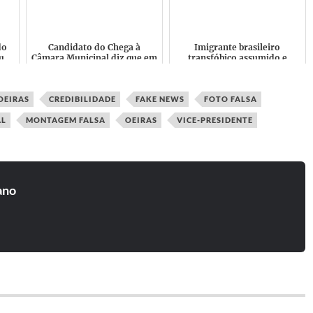
..
isso ganhou 75 m...
do
Candidato do Chega à
Imigrante brasileiro
u
Câmara Municipal diz que em
transfóbico assumido e
acon
S.Brás de Alportel só há
comparado aos "morenazis”
"Burros" com excepção dos
é candidato elegível a
...
deputad...
OEIRAS
CREDIBILIDADE
FAKE NEWS
FOTO FALSA
AL
MONTAGEM FALSA
OEIRAS
VICE-PRESIDENTE
ano