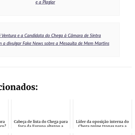
e a Plagiar
 Ventura e a Candidata do Chega à Câmara de Sintra
 a divulgar Fake News sobre a Mesquita de Mem Martins
acionados:
ura
Cabeça de lista do Chega para
Líder da oposição interna do
sco?
fora da Europa alterou a
Chega reúne tropas para a
u
residência para Angola e com
luta contra André Ventura