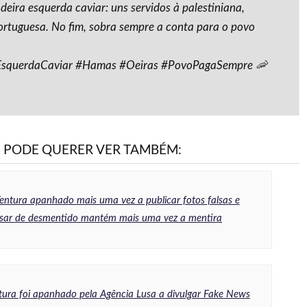
adeira esquerda caviar: uns servidos à palestiniana,
ortuguesa. No fim, sobra sempre a conta para o povo
squerdaCaviar #Hamas #Oeiras #PovoPagaSempre 🦐
PODE QUERER VER TAMBÉM:
entura apanhado mais uma vez a publicar fotos falsas e
sar de desmentido mantém mais uma vez a mentira
tura foi apanhado pela Agência Lusa a divulgar Fake News