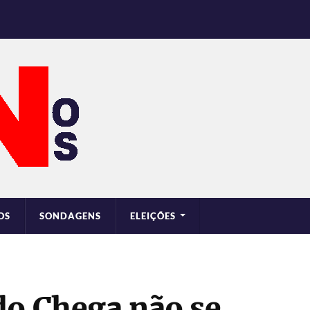
OS
SONDAGENS
ELEIÇÕES
do Chega não se