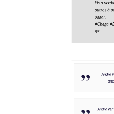
Eis a verd
outros à p
pagar.
#Chega #E
💸
André V
ape
André Ven