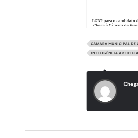
serviço ao cristianismo.
LGBT para o candidato 
Chega à Câmara de Vise
significa Liquor, Guns, B
and Tits?
CÂMARA MUNICIPAL DE 
INTELIGÊNCIA ARTIFICI
Cheg