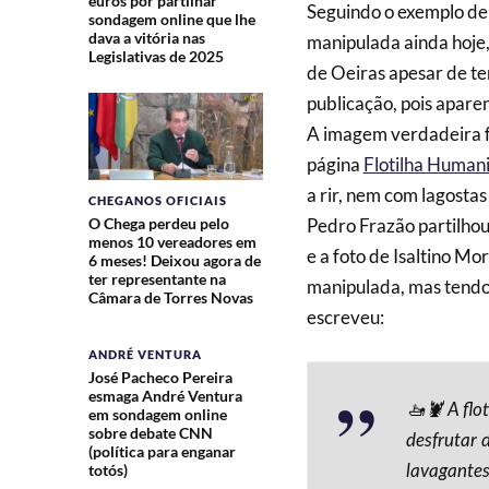
euros por partilhar
Seguindo o exemplo de
sondagem online que lhe
dava a vitória nas
manipulada ainda hoje
Legislativas de 2025
de Oeiras apesar de te
publicação, pois apare
A imagem verdadeira fo
página
Flotilha Humani
a rir, nem com lagostas
CHEGANOS OFICIAIS
O Chega perdeu pelo
Pedro Frazão partilhou
menos 10 vereadores em
e a foto de Isaltino Mo
6 meses! Deixou agora de
ter representante na
manipulada, mas tendo 
Câmara de Torres Novas
escreveu:
ANDRÉ VENTURA
José Pacheco Pereira
esmaga André Ventura
🚤🦞 A flo
em sondagem online
sobre debate CNN
desfrutar 
(política para enganar
totós)
lavagantes