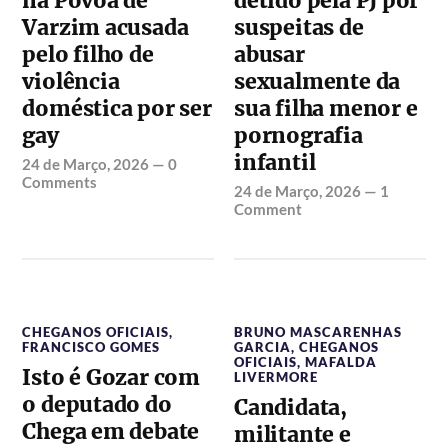
na Póvoa de
detido pela PJ por
Varzim acusada
suspeitas de
pelo filho de
abusar
violência
sexualmente da
doméstica por ser
sua filha menor e
gay
pornografia
infantil
24 de Março, 2026
—
0
Comments
24 de Março, 2026
—
1
Comment
CHEGANOS OFICIAIS
,
BRUNO MASCARENHAS
FRANCISCO GOMES
GARCIA
,
CHEGANOS
OFICIAIS
,
MAFALDA
Isto é Gozar com
LIVERMORE
o deputado do
Candidata,
Chega em debate
militante e