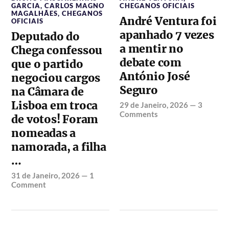
GARCIA
,
CARLOS MAGNO
CHEGANOS OFICIAIS
MAGALHÃES
,
CHEGANOS
André Ventura foi
OFICIAIS
apanhado 7 vezes
Deputado do
a mentir no
Chega confessou
debate com
que o partido
António José
negociou cargos
Seguro
na Câmara de
Lisboa em troca
29 de Janeiro, 2026
—
3
Comments
de votos! Foram
nomeadas a
namorada, a filha
…
31 de Janeiro, 2026
—
1
Comment