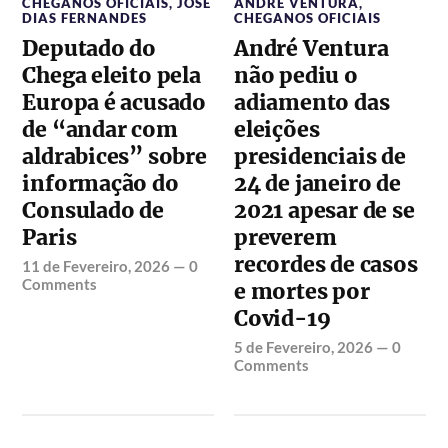
CHEGANOS OFICIAIS
,
JOSÉ
ANDRÉ VENTURA
,
DIAS FERNANDES
CHEGANOS OFICIAIS
Deputado do
André Ventura
Chega eleito pela
não pediu o
Europa é acusado
adiamento das
de “andar com
eleições
aldrabices” sobre
presidenciais de
informação do
24 de janeiro de
Consulado de
2021 apesar de se
Paris
preverem
recordes de casos
11 de Fevereiro, 2026
—
0
Comments
e mortes por
Covid-19
5 de Fevereiro, 2026
—
0
Comments