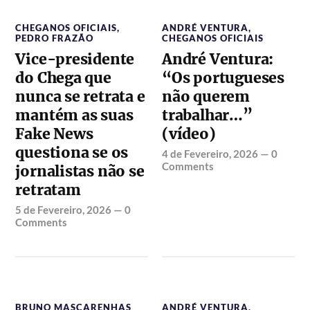
CHEGANOS OFICIAIS
,
ANDRÉ VENTURA
,
PEDRO FRAZÃO
CHEGANOS OFICIAIS
Vice-presidente
André Ventura:
do Chega que
“Os portugueses
nunca se retrata e
não querem
mantém as suas
trabalhar…”
Fake News
(vídeo)
questiona se os
4 de Fevereiro, 2026
—
0
Comments
jornalistas não se
retratam
5 de Fevereiro, 2026
—
0
Comments
BRUNO MASCARENHAS
ANDRÉ VENTURA
,