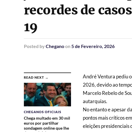
recordes de casos
19
Posted
by
Chegano
on
5 de Fevereiro, 2026
André Ventura pediu o 
READ NEXT →
2026, devido ao tempor
Marcelo Rebelo de Sou
autarquias.
No entanto e apesar d
CHEGANOS OFICIAIS
pontos mais críticos e
Chega multado em 30 mil
euros por partilhar
eleições presidenciais
sondagem online que lhe