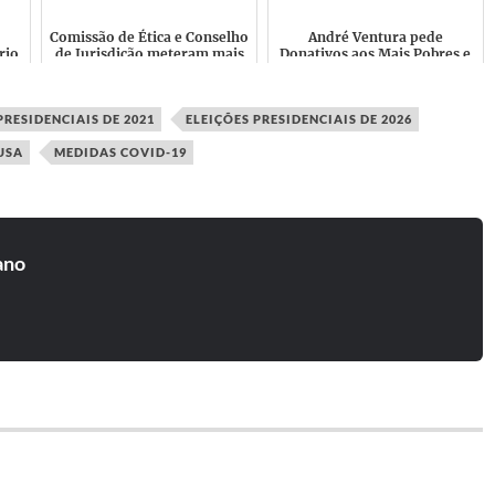
Comissão de Ética e Conselho
André Ventura pede
rio
de Jurisdição meteram mais
Donativos aos Mais Pobres e
a-
um Lote de Militantes do
faz parte de uma Minoria que
Chega de Castigo
anda de Mercedes
PRESIDENCIAIS DE 2021
ELEIÇÕES PRESIDENCIAIS DE 2026
USA
MEDIDAS COVID-19
ano