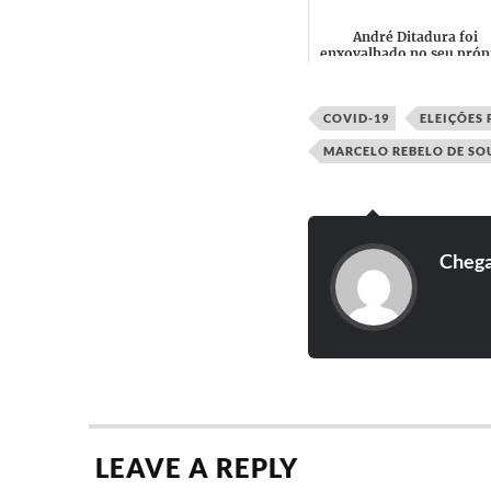
André Ditadura foi
enxovalhado no seu próp
gabinete "Eu sou um Fal
Barato"
COVID-19
ELEIÇÕES 
MARCELO REBELO DE SO
Cheg
LEAVE A REPLY