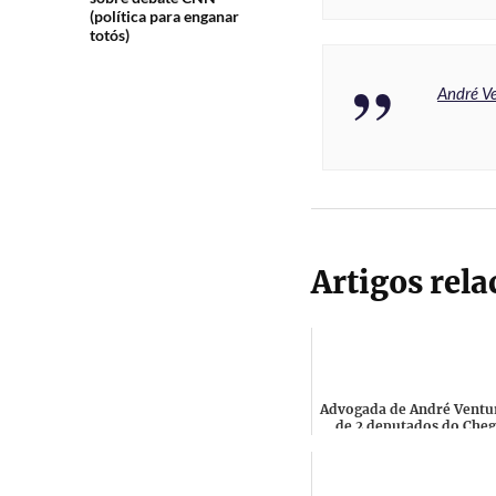
(política para enganar
totós)
André Ve
Artigos rel
Advogada de André Ventu
de 2 deputados do Cheg
pediu em tribunal para 
estes beneficiassem d..