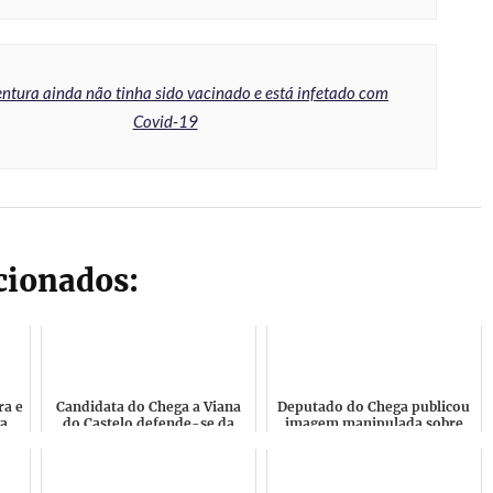
ntura ainda não tinha sido vacinado e está infetado com
Covid-19
acionados:
ra e
Candidata do Chega a Viana
Deputado do Chega publicou
a
do Castelo defende-se da
imagem manipulada sobre
que
acusação de ser Insolvente e
Rui Tavares foi desmentido
.
acusa filho de um G...
mas manteve a mentira