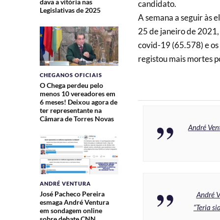
dava a vitória nas
candidato.
Legislativas de 2025
A semana a seguir às el
25 de janeiro de 2021, 
covid-19 (65.578) e os
registou mais mortes p
CHEGANOS OFICIAIS
O Chega perdeu pelo
menos 10 vereadores em
6 meses! Deixou agora de
ter representante na
Câmara de Torres Novas
André Vent
ANDRÉ VENTURA
José Pacheco Pereira
André V
esmaga André Ventura
“Teria s
em sondagem online
sobre debate CNN