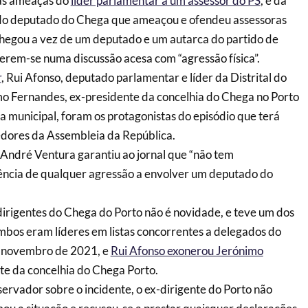
das ameaças do
líder parlamentar a um assessor do PS
, e da
 do deputado do Chega que ameaçou e ofendeu assessoras
chegou a vez de um deputado e um autarca do partido de
erem-se numa discussão acesa com “agressão física”.
r
, Rui Afonso, deputado parlamentar e líder da Distrital do
mo Fernandes, ex-presidente da concelhia do Chega no Porto
a municipal, foram os protagonistas do episódio que terá
edores da Assembleia da República.
 André Ventura garantiu ao jornal que “não tem
ência de qualquer agressão a envolver um deputado do
dirigentes do Chega do Porto não é novidade, e teve um dos
mbos eram líderes em listas concorrentes a delegados do
e novembro de 2021, e
Rui Afonso exonerou Jerónimo
te da concelhia do Chega Porto.
rvador sobre o incidente, o ex-dirigente do Porto não