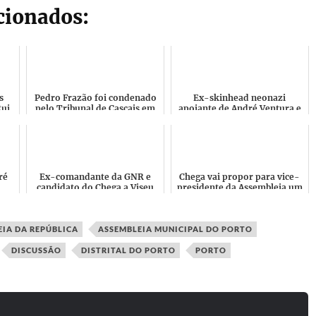
acionados:
s
Pedro Frazão foi condenado
Ex-skinhead neonazi
Rui
pelo Tribunal de Cascais em
apoiante de André Ventura e
e MP
processo colocado por
do Chega sonha com um
fundador do Bloco de Es...
Golpe de Estado "Morte aos
Tra...
ré
Ex-comandante da GNR e
Chega vai propor para vice-
candidato do Chega a Viseu
presidente da Assembleia um
es
conta a sua versão! Mas
ex-membro de Movimento
e"
partilhamos mais
que operou atentados b...
comentári...
IA DA REPÚBLICA
ASSEMBLEIA MUNICIPAL DO PORTO
DISCUSSÃO
DISTRITAL DO PORTO
PORTO