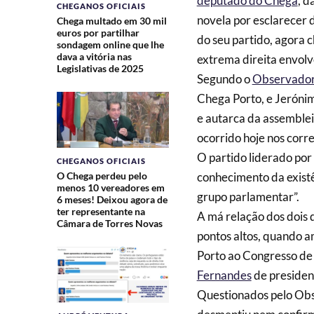
deputado do Chega
, 
CHEGANOS OFICIAIS
novela por esclarecer
Chega multado em 30 mil
euros por partilhar
do seu partido, agora 
sondagem online que lhe
dava a vitória nas
extrema direita envolv
Legislativas de 2025
Segundo o
Observado
Chega Porto, e Jeróni
e autarca da assemblei
ocorrido hoje nos corr
O partido liderado por
CHEGANOS OFICIAIS
O Chega perdeu pelo
conhecimento da exist
menos 10 vereadores em
grupo parlamentar”.
6 meses! Deixou agora de
ter representante na
A má relação dos dois 
Câmara de Torres Novas
pontos altos, quando a
Porto ao Congresso d
Fernandes
de presiden
Questionados pelo Obse