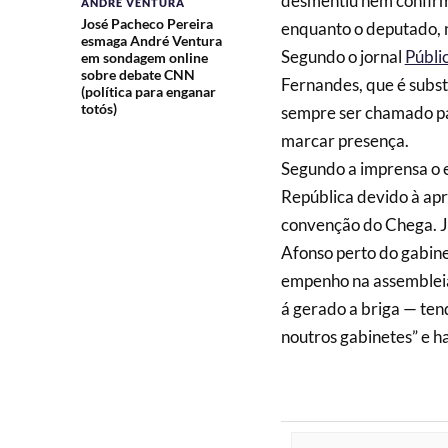
desmentiu nem confirmo
ANDRÉ VENTURA
José Pacheco Pereira
enquanto o deputado, 
esmaga André Ventura
Segundo o jornal
Públi
em sondagem online
sobre debate CNN
Fernandes, que é subst
(política para enganar
totós)
sempre ser chamado pa
marcar presença.
Segundo a imprensa o e
República devido à apr
convenção do Chega. J
Afonso perto do gabine
empenho na assembleia 
á gerado a briga — ten
noutros gabinetes” e ha