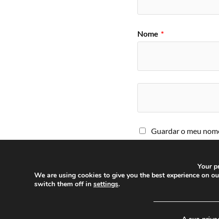
Nome
*
Guardar o meu nome,
comentar.
Your pr
We are using cookies to give you the best experience on o
switch them off in
settings
.
─────────────