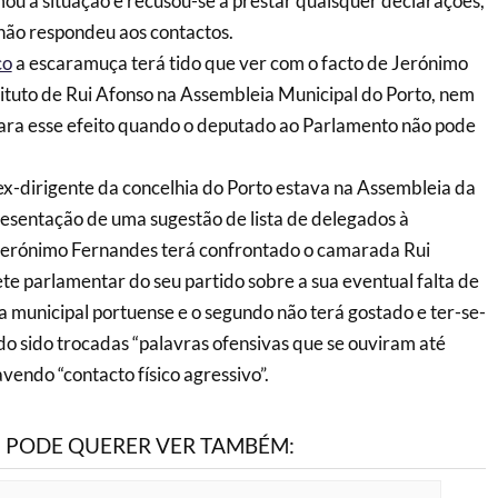
u a situação e recusou-se a prestar quaisquer declarações,
não respondeu aos contactos.
co
a escaramuça terá tido que ver com o facto de Jerónimo
ituto de Rui Afonso na Assembleia Municipal do Porto, nem
ra esse efeito quando o deputado ao Parlamento não pode
x-dirigente da concelhia do Porto estava na Assembleia da
esentação de uma sugestão de lista de delegados à
erónimo Fernandes terá confrontado o camarada Rui
te parlamentar do seu partido sobre a sua eventual falta de
municipal portuense e o segundo não terá gostado e ter-se-
do sido trocadas “palavras ofensivas que se ouviram até
vendo “contacto físico agressivo”.
PODE QUERER VER TAMBÉM: