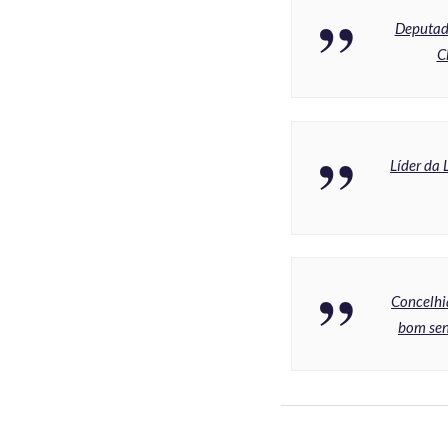
Deputado
C
Líder da 
Concelhia
bom sen