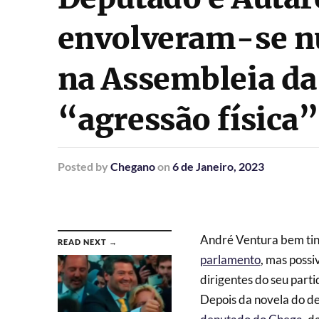
envolveram-se n
na Assembleia da
“agressão física”
Posted
by
Chegano
on
6 de Janeiro, 2023
André Ventura bem ti
READ NEXT →
parlamento
, mas possi
dirigentes do seu parti
Depois da novela do d