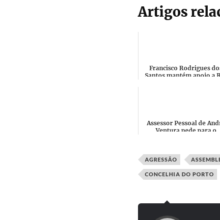
Artigos rel
Francisco Rodrigues do
Santos mantém apoio a 
Moreira após acusação d
Assessor Pessoal de And
Ventura pede para o
"atropelarem duas vez
com um carro de combat
se al...
AGRESSÃO
ASSEMBLE
CONCELHIA DO PORTO