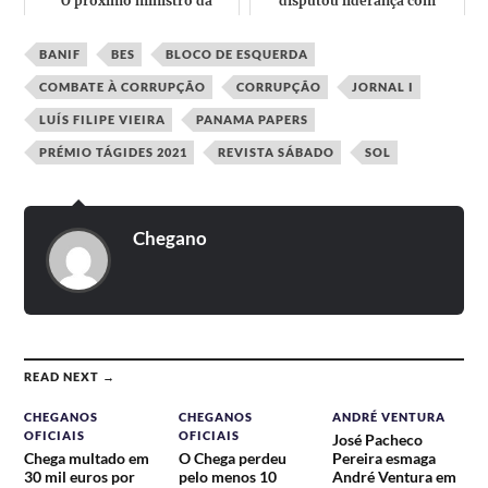
"O próximo ministro da
disputou liderança com
Apicultura"
André Ventura desvinculou-
se
BANIF
BES
BLOCO DE ESQUERDA
COMBATE À CORRUPÇÃO
CORRUPÇÃO
JORNAL I
LUÍS FILIPE VIEIRA
PANAMA PAPERS
PRÉMIO TÁGIDES 2021
REVISTA SÁBADO
SOL
Chegano
READ NEXT →
CHEGANOS
CHEGANOS
ANDRÉ VENTURA
OFICIAIS
OFICIAIS
José Pacheco
Chega multado em
O Chega perdeu
Pereira esmaga
30 mil euros por
pelo menos 10
André Ventura em