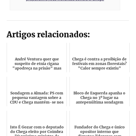
Artigos relacionados:
André Ventura quer que
Chega é contra a proibição de
suspeito de etnia cigana
festivais em zonas florestais?
"apodreça na prisão" mas
"Calor sempre existiu"
não condena os 2 fuzileiros...
Sondagem a Almada: PS com
Bloco de Esquerda apanha o
pequena vantagem sobre a
Chega no 3º lugar na
CDU e Chega mantém-se nos
antepenúltima sondagem
5% e sem mandatos
diária da Pitagórica
Isto É Gozar com o deputado
Fundador do Chega e único
do Chega eleito por Coimbra
opositor interno que