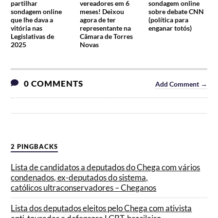
partilhar
vereadores em 6
sondagem online
sondagem online
meses! Deixou
sobre debate CNN
que lhe dava a
agora de ter
(política para
vitória nas
representante na
enganar totós)
Legislativas de
Câmara de Torres
2025
Novas
0 COMMENTS
Add Comment →
2 PINGBACKS
Lista de candidatos a deputados do Chega com vários
condenados, ex-deputados do sistema,
católicos ultraconservadores – Cheganos
Lista dos deputados eleitos pelo Chega com ativista