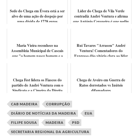
Sede do Chega em Évora está a ser
Líder do Chega de Vila Verde
alvo de uma ação de despejo por
contradiz André Ventura e afirma
uma dívida de 1728 euros
que António Cerqueira é que pediu
para...
Maria Vieira reconhece na
Rui Tavares "Arrasou" André
Assembleia Municipal de Cascais
Ventura! Comentadores do
que "o homem nasce homem e a
Expresso dão vitória clara ao líder
mulher nasce ...
do Livre
Chega Fest lidera os Fiascos do
Chega de Aveiro em Guerra de
partido de André Ventura com o
Ratos derrotados vs Inúteis
Sindicato e a Cimeira da Direita
difamadores
CAB MADEIRA
CORRUPÇÃO
DIÁRIO DE NOTÍCIAS DA MADEIRA
EUA
FILIPE SOUSA
MADEIRA
PSD
SECRETARIA REGIONAL DA AGRICULTURA