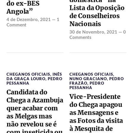
do ex-BES
Lista da Oposição
Angola”
de Conselheiros
4 de Dezembro, 2021
—
1
Nacionais
Comment
30 de Novembro, 2021
—
0
Comments
CHEGANOS OFICIAIS
,
INÊS
CHEGANOS OFICIAIS
,
DA GRAÇA LOURO
,
PEDRO
NUNO GRACIANO
,
PEDRO
PESSANHA
FRAZÃO
,
PEDRO
PESSANHA
Candidata do
Vice-Presidente
Chega a Azambuja
do Chega apagou
quer acabar com
as Mensagens e
as Melgas mas
as Fotos da visita
não revelou se é
à Mesquita de
com inseticida ou