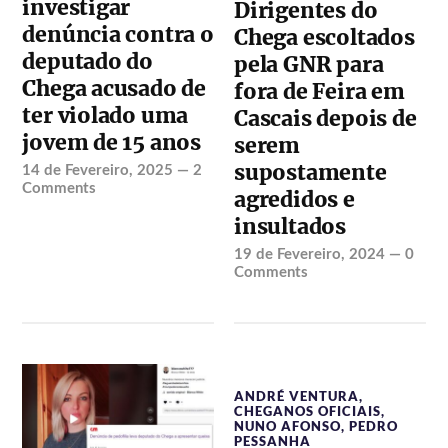
investigar
Dirigentes do
denúncia contra o
Chega escoltados
deputado do
pela GNR para
Chega acusado de
fora de Feira em
ter violado uma
Cascais depois de
jovem de 15 anos
serem
supostamente
14 de Fevereiro, 2025
—
2
Comments
agredidos e
insultados
19 de Fevereiro, 2024
—
0
Comments
ANDRÉ VENTURA
,
CHEGANOS OFICIAIS
,
NUNO AFONSO
,
PEDRO
PESSANHA