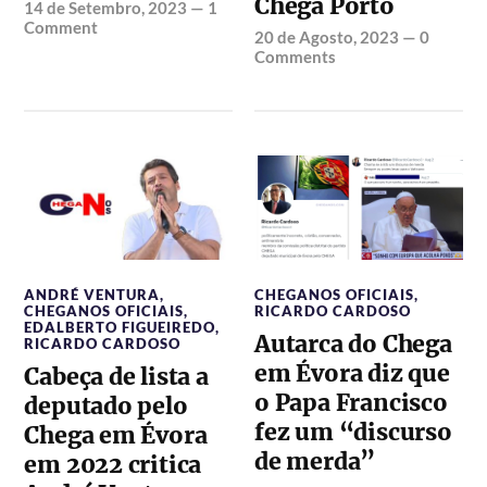
Chega Porto
14 de Setembro, 2023
—
1
Comment
20 de Agosto, 2023
—
0
Comments
ANDRÉ VENTURA
,
CHEGANOS OFICIAIS
,
CHEGANOS OFICIAIS
,
RICARDO CARDOSO
EDALBERTO FIGUEIREDO
,
Autarca do Chega
RICARDO CARDOSO
em Évora diz que
Cabeça de lista a
o Papa Francisco
deputado pelo
fez um “discurso
Chega em Évora
de merda”
em 2022 critica