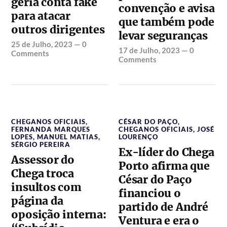
geria conta fake
convenção e avisa
para atacar
que também pode
outros dirigentes
levar seguranças
25 de Julho, 2023
—
0
17 de Julho, 2023
—
0
Comments
Comments
CHEGANOS OFICIAIS
,
CÉSAR DO PAÇO
,
FERNANDA MARQUES
CHEGANOS OFICIAIS
,
JOSÉ
LOPES
,
MANUEL MATIAS
,
LOURENÇO
SÉRGIO PEREIRA
Ex-líder do Chega
Assessor do
Porto afirma que
Chega troca
César do Paço
insultos com
financiou o
página da
partido de André
oposição interna:
Ventura e era o