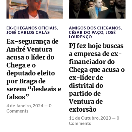
EX-CHEGANOS OFICIAIS
,
AMIGOS DOS CHEGANOS
,
JOSÉ CARLOS CALÁS
CÉSAR DO PAÇO
,
JOSÉ
LOURENÇO
Ex-segurança de
PJ fez hoje buscas
André Ventura
a empresa de ex-
acusa o líder do
financiador do
Chega e o
Chega que acusa o
deputado eleito
ex-líder de
por Braga de
distrital do
serem “desleais e
partido de
falsos”
Ventura de
4 de Janeiro, 2024
—
0
extorsão
Comments
11 de Outubro, 2023
—
0
Comments