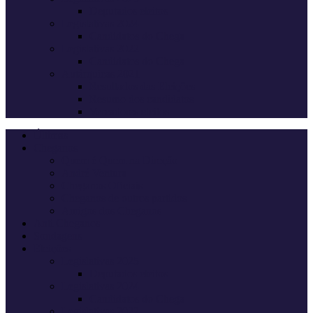
Deputados eleitos
Legislativas 2024
Candidatos do Chega
Legislativas 2022
Candidatos do Chega
Autárquicas 2021
Resultados das Eleições
Resumo dos candidatos
Vereadores eleitos
Últimas
Cheganos
Quem é Quem na Direção
André Ventura
Cheganos Oficiais
Cheganos de outros partidos
Amigos dos Cheganos
Anti Cheganos
Sondagens
Eleições
Legislativas 2025
Deputados eleitos
Legislativas 2024
Candidatos do Chega
Legislativas 2022