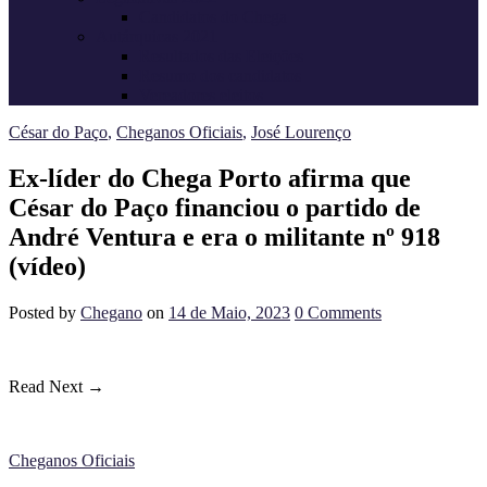
Candidatos do Chega
Autárquicas 2021
Resultados das Eleições
Resumo dos candidatos
Vereadores eleitos
César do Paço
,
Cheganos Oficiais
,
José Lourenço
Ex-líder do Chega Porto afirma que
César do Paço financiou o partido de
André Ventura e era o militante nº 918
(vídeo)
Posted
by
Chegano
on
14 de Maio, 2023
0
Comments
Read Next →
Cheganos Oficiais