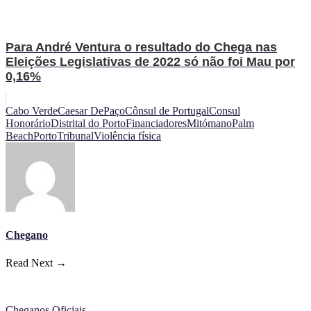
Para André Ventura o resultado do Chega nas
Eleições Legislativas de 2022 só não foi Mau por
0,16%
Cabo Verde
Caesar DePaço
Cônsul de Portugal
Consul
Honorário
Distrital do Porto
Financiadores
Mitómano
Palm
Beach
Porto
Tribunal
Violência física
Chegano
Read Next →
Cheganos Oficiais