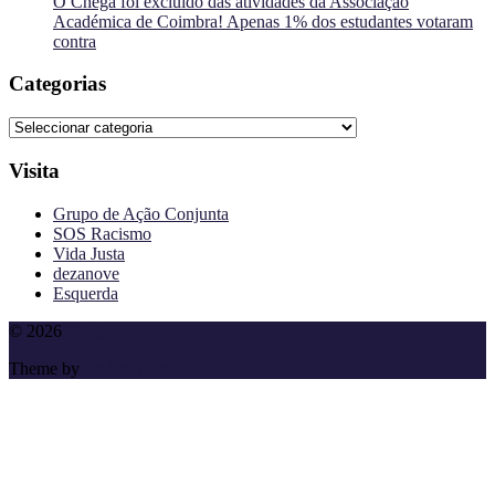
O Chega foi excluído das atividades da Associação
Académica de Coimbra! Apenas 1% dos estudantes votaram
contra
Categorias
Categorias
Visita
Grupo de Ação Conjunta
SOS Racismo
Vida Justa
dezanove
Esquerda
To
© 2026
Cheganos
the
Theme by
Anders Norén
top