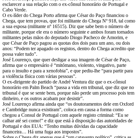
esclarecer a sua relação com o ex-cônsul honorário de Portugal e
Cabo Verde.
O ex-líder do Chega Porto afirma que César do Paço financiou o
Chega, que tem provas, que foi militante do Chega Nº 918, tal como
a sua esposa (militante nº 16515). Diz que sabe bem o número de
militante, porque ele era o número seguinte e ambos foram tornados
militantes pelas mãos do deputado Diogo Pacheco de Amorim, e
que César de Paço pagou as quotas dos dois para um ano, ou dois
anos: “Podem ter apagado os registos, dentro do Chega acredito que
possa valer tudo”.
José Lourenço, que quer desligar a sua imagem de César de Paço,
afirma que o empresário é “mitómano, violento, vingativo, parte
para o insulto e para a xenofobia”, e que pediu-lhe “para partir para
a violência física com várias pessoas”.
O ex-dirigente do partido de André Ventura diz que o ex-cônsul
honorário em Palm Beach “passa a vida em tribunal, que diz que no
tribunal é que se sente bem, porque não perde um processo pois tem
dinheiro, e os outros acabam por desistir”.
José Lourenço afirma ainda que “os doutoramentos dele em Oxford
e Cambridge nunca existiram”, coloca em causa a forma como
chegou a Consul de Portugal com aquele registo criminal: “Eu se
calhar até sei como!” e diz que está à disposição das autoridades de
Portugal e dos EUA: “Tenho muitas dúvidas da capacidade
financeira… Há uma fuga aos impostos”.
Sobre o Chega diz apenas que é “um catavento político”, critica as