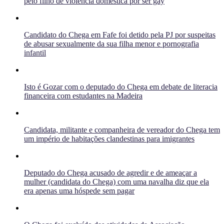
pelo filho de violência doméstica por ser gay
Candidato do Chega em Fafe foi detido pela PJ por suspeitas
de abusar sexualmente da sua filha menor e pornografia
infantil
Isto é Gozar com o deputado do Chega em debate de literacia
financeira com estudantes na Madeira
Candidata, militante e companheira de vereador do Chega tem
um império de habitações clandestinas para imigrantes
Deputado do Chega acusado de agredir e de ameaçar a
mulher (candidata do Chega) com uma navalha diz que ela
era apenas uma hóspede sem pagar