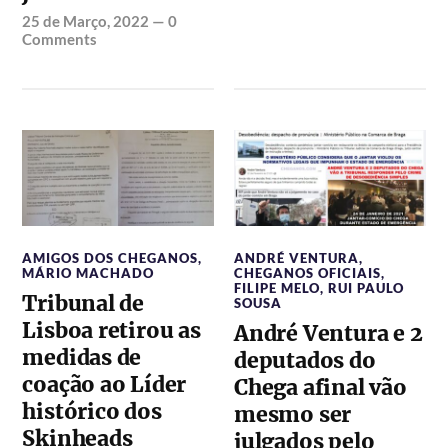
25 de Março, 2022
—
0
Comments
AMIGOS DOS CHEGANOS
,
ANDRÉ VENTURA
,
MÁRIO MACHADO
CHEGANOS OFICIAIS
,
FILIPE MELO
,
RUI PAULO
Tribunal de
SOUSA
Lisboa retirou as
André Ventura e 2
medidas de
deputados do
coação ao Líder
Chega afinal vão
histórico dos
mesmo ser
Skinheads
julgados pelo