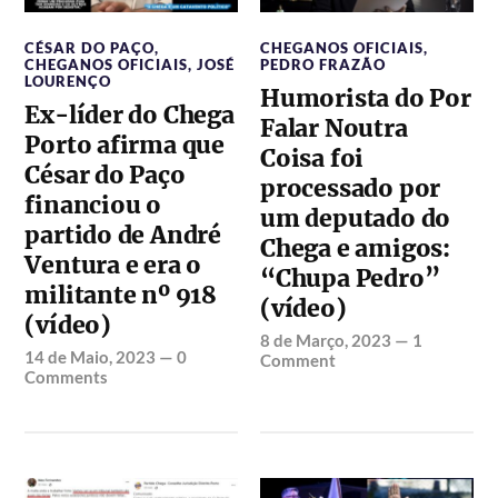
CÉSAR DO PAÇO
,
CHEGANOS OFICIAIS
,
CHEGANOS OFICIAIS
,
JOSÉ
PEDRO FRAZÃO
LOURENÇO
Humorista do Por
Ex-líder do Chega
Falar Noutra
Porto afirma que
Coisa foi
César do Paço
processado por
financiou o
um deputado do
partido de André
Chega e amigos:
Ventura e era o
“Chupa Pedro”
militante nº 918
(vídeo)
(vídeo)
8 de Março, 2023
—
1
14 de Maio, 2023
—
0
Comment
Comments