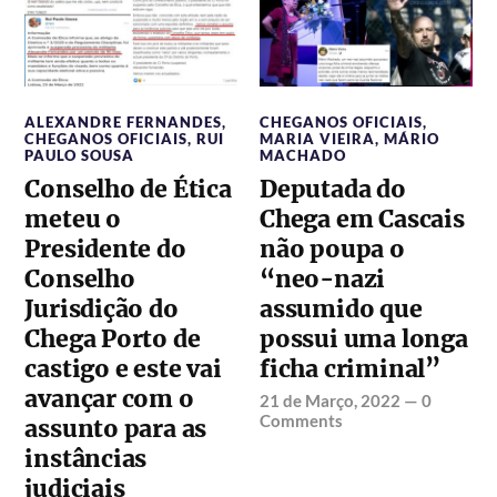
ALEXANDRE FERNANDES
,
CHEGANOS OFICIAIS
,
CHEGANOS OFICIAIS
,
RUI
MARIA VIEIRA
,
MÁRIO
PAULO SOUSA
MACHADO
Conselho de Ética
Deputada do
meteu o
Chega em Cascais
Presidente do
não poupa o
Conselho
“neo-nazi
Jurisdição do
assumido que
Chega Porto de
possui uma longa
castigo e este vai
ficha criminal”
avançar com o
21 de Março, 2022
—
0
Comments
assunto para as
instâncias
judiciais