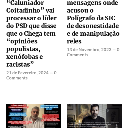
“Caluniador
mensagens onde
Coitadinho” vai
acusou o
processar o líder
Polígrafo da SIC
do PSD que disse
de desonestidade
que o Chega tem
e de manipulação
“opiniões
reles
populistas,
13 de Novembro, 2023
—
0
Comments
xenófobas e
racistas”
21 de Fevereiro, 2024
—
0
Comments