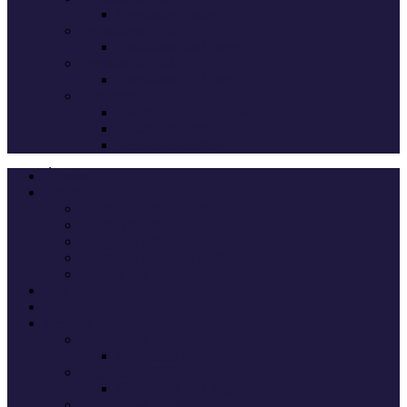
Deputados eleitos
Legislativas 2024
Candidatos do Chega
Legislativas 2022
Candidatos do Chega
Autárquicas 2021
Resultados das Eleições
Resumo dos candidatos
Vereadores eleitos
Últimas
Cheganos
Quem é Quem na Direção
André Ventura
Cheganos Oficiais
Cheganos de outros partidos
Amigos dos Cheganos
Anti Cheganos
Sondagens
Eleições
Legislativas 2025
Deputados eleitos
Legislativas 2024
Candidatos do Chega
Legislativas 2022