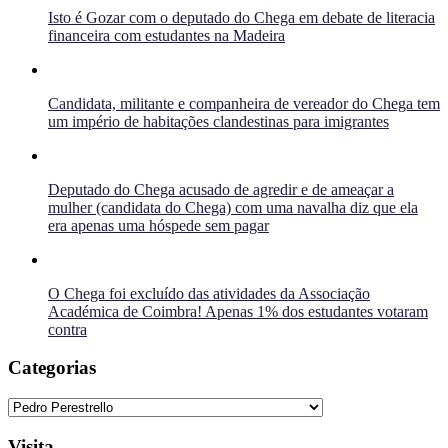
Isto é Gozar com o deputado do Chega em debate de literacia
financeira com estudantes na Madeira
Candidata, militante e companheira de vereador do Chega tem
um império de habitações clandestinas para imigrantes
Deputado do Chega acusado de agredir e de ameaçar a
mulher (candidata do Chega) com uma navalha diz que ela
era apenas uma hóspede sem pagar
O Chega foi excluído das atividades da Associação
Académica de Coimbra! Apenas 1% dos estudantes votaram
contra
Categorias
Categorias
Visita