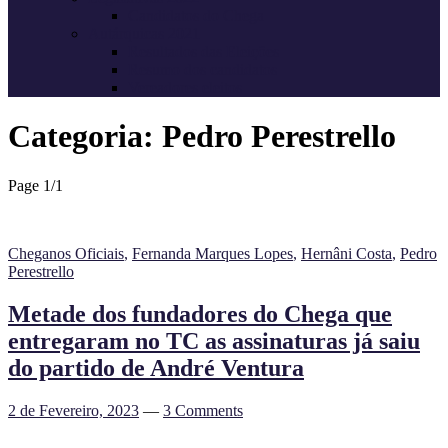
Candidatos do Chega
Autárquicas 2021
Resultados das Eleições
Resumo dos candidatos
Vereadores eleitos
Categoria:
Pedro Perestrello
Page 1
/
1
Cheganos Oficiais
,
Fernanda Marques Lopes
,
Hernâni Costa
,
Pedro
Perestrello
Metade dos fundadores do Chega que
entregaram no TC as assinaturas já saiu
do partido de André Ventura
2 de Fevereiro, 2023
—
3 Comments