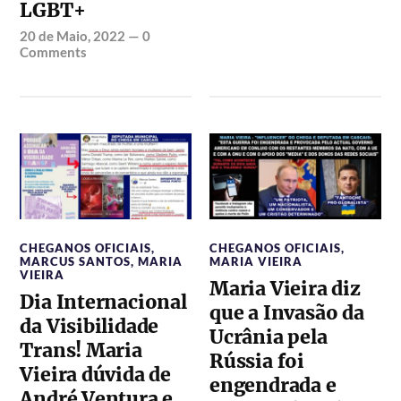
LGBT+
20 de Maio, 2022
—
0
Comments
CHEGANOS OFICIAIS
,
CHEGANOS OFICIAIS
,
MARCUS SANTOS
,
MARIA
MARIA VIEIRA
VIEIRA
Maria Vieira diz
Dia Internacional
que a Invasão da
da Visibilidade
Ucrânia pela
Trans! Maria
Rússia foi
Vieira dúvida de
engendrada e
André Ventura e