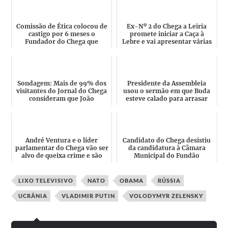
Comissão de Ética colocou de
Ex-Nº 2 do Chega a Leiria
castigo por 6 meses o
promete iniciar a Caça à
Fundador do Chega que
Lebre e vai apresentar várias
criticou a rentrée do Chega...
renúncias a candida...
Sondagem: Mais de 99% dos
Presidente da Assembleia
visitantes do Jornal do Chega
usou o sermão em que Buda
consideram que João
esteve calado para arrasar
Galamba tem condições pa...
André Ventura
André Ventura e o líder
Candidato do Chega desistiu
parlamentar do Chega vão ser
da candidatura à Câmara
alvo de queixa crime e são
Municipal do Fundão
suspeitos de associa...
LIXO TELEVISIVO
NATO
OBAMA
RÚSSIA
UCRÂNIA
VLADIMIR PUTIN
VOLODYMYR ZELENSKY