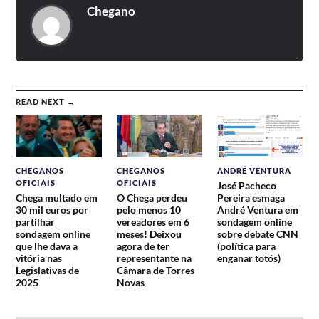
Chegano
READ NEXT →
CHEGANOS
CHEGANOS
ANDRÉ VENTURA
OFICIAIS
OFICIAIS
José Pacheco
Chega multado em
O Chega perdeu
Pereira esmaga
30 mil euros por
pelo menos 10
André Ventura em
partilhar
vereadores em 6
sondagem online
sondagem online
meses! Deixou
sobre debate CNN
que lhe dava a
agora de ter
(política para
vitória nas
representante na
enganar totós)
Legislativas de
Câmara de Torres
2025
Novas