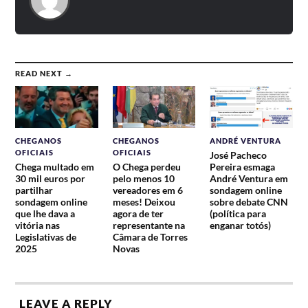
READ NEXT →
CHEGANOS
CHEGANOS
ANDRÉ VENTURA
OFICIAIS
OFICIAIS
José Pacheco
Chega multado em
O Chega perdeu
Pereira esmaga
30 mil euros por
pelo menos 10
André Ventura em
partilhar
vereadores em 6
sondagem online
sondagem online
meses! Deixou
sobre debate CNN
que lhe dava a
agora de ter
(política para
vitória nas
representante na
enganar totós)
Legislativas de
Câmara de Torres
2025
Novas
LEAVE A REPLY