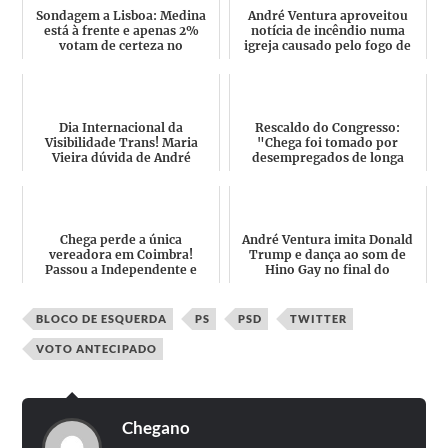
Sondagem a Lisboa: Medina
André Ventura aproveitou
está à frente e apenas 2%
notícia de incêndio numa
votam de certeza no
igreja causado pelo fogo de
candidato do Chega
artifício para promove...
Dia Internacional da
Rescaldo do Congresso:
Visibilidade Trans! Maria
"Chega foi tomado por
Vieira dúvida de André
desempregados de longa
Ventura e dá graças a Putin,
duração"
e...
Chega perde a única
André Ventura imita Donald
vereadora em Coimbra!
Trump e dança ao som de
Passou a Independente e
Hino Gay no final do
serve de desempate entre PS
Congresso
e PSD
BLOCO DE ESQUERDA
PS
PSD
TWITTER
VOTO ANTECIPADO
Chegano