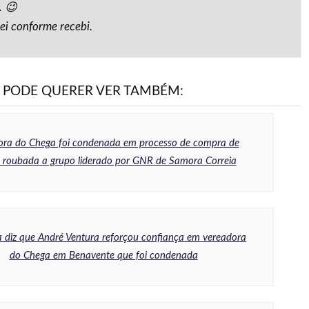
. 😉
hei conforme recebi.
PODE QUERER VER TAMBÉM:
ora do Chega foi condenada em processo de compra de
 roubada a grupo liderado por GNR de Samora Correia
ta diz que André Ventura reforçou confiança em vereadora
do Chega em Benavente que foi condenada