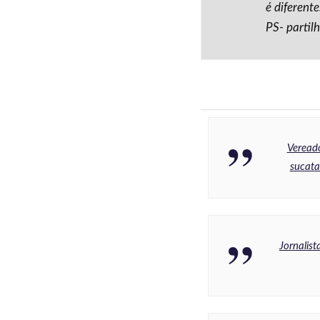
é diferente
PS- partil
Veread
sucata
Jornalis