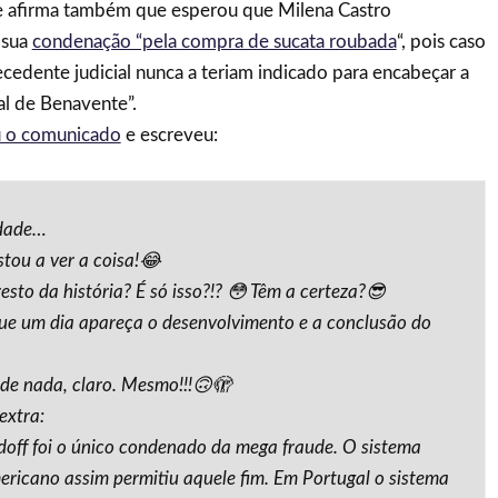
 afirma também que esperou que Milena Castro
 sua
condenação “pela compra de sucata roubada
“, pois caso
edente judicial nunca a teriam indicado para encabeçar a
al de Benavente”.
u o comunicado
e escreveu:
dade…
stou a ver a coisa!😂
esto da história? É só isso?!? 😳 Têm a certeza?😎
ue um dia apareça o desenvolvimento e a conclusão do
 de nada, claro. Mesmo!!!🙃🫣
extra:
off foi o único condenado da mega fraude. O sistema
mericano assim permitiu aquele fim. Em Portugal o sistema