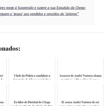
res reage à Suspensão e sugere a sua Expulsão do Chega:
eguem o ‘grupo’ aos vendidos e vencidos do ‘sistema’”
ionados:
ré
Chefe da Polícia e candidato a
Assessor de André Ventura chama
 de
deputado do Chega por Lisboa
mentiroso a Diogo Faro "como o
publicou vídeo de "Ciganos" a
teu talento é pouco... usas o meu.
apelarem a...
Va...
sua
Ex-líder de Distrital do Chega
IL acusa André Ventura de ser