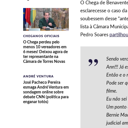
O Chega de Benavente
esclarecesse o caso da
soubessem desse “antec
lista à Câmara Municip
Pedro Soares
partilho
CHEGANOS OFICIAIS
O Chega perdeu pelo
menos 10 vereadores em
6 meses! Deixou agora de
ter representante na
Sendo ver
Câmara de Torres Novas
Ann!!! Já e
Então e o r
ANDRÉ VENTURA
José Pacheco Pereira
Pode ser q
esmaga André Ventura em
filme.
sondagem online sobre
debate CNN (política para
Eu não sei
enganar totós)
Um ponto 
Bernie Mad
judicial a