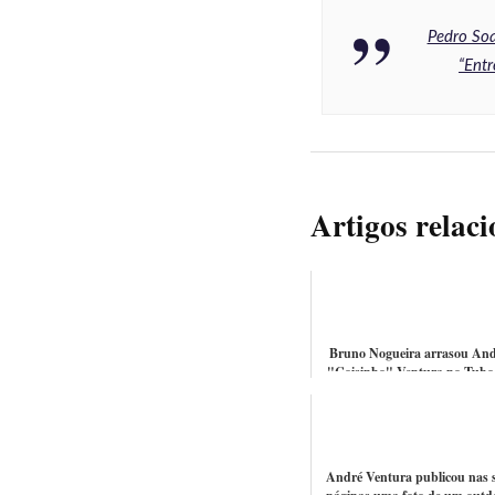
Pedro Soa
“Entr
Artigos relac
Bruno Nogueira arrasou And
"Coisinho" Ventura no Tubo
Ensaio da TSF
André Ventura publicou nas 