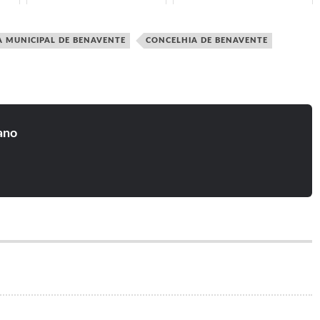
oor
reagiu à retirada da eleição da lista
uma criança mimada e questiona
a
"independente" por Lisboa
os votantes do Chega "Foi nisto
"Resu...
que vot...
 MUNICIPAL DE BENAVENTE
CONCELHIA DE BENAVENTE
ano