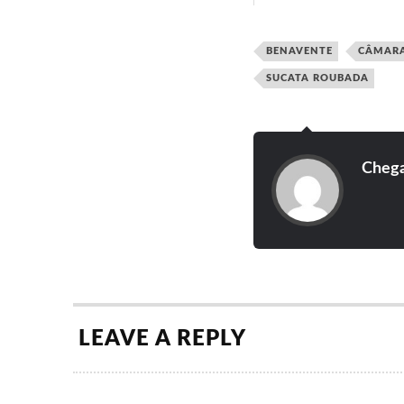
páginas uma foto de um outd
do PSD com mensagem fals
BENAVENTE
CÂMARA
SUCATA ROUBADA
Cheg
LEAVE A REPLY