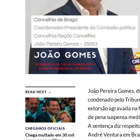
João Pereira Gomes, d
READ NEXT →
condenado pelo Tribuna
extorsão agravada na f
de pena suspensa medi
A sentença diz respeit
CHEGANOS OFICIAIS
André Ventura em Brag
Chega multado em 30 mil