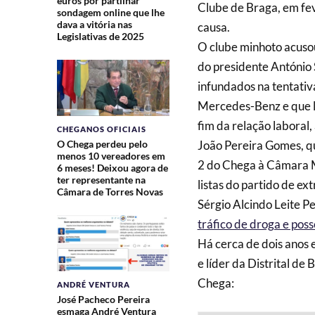
euros por partilhar
Clube de Braga, em fe
sondagem online que lhe
dava a vitória nas
causa.
Legislativas de 2025
O clube minhoto acuso
do presidente António 
infundados na tentativ
Mercedes-Benz e que l
fim da relação laboral
CHEGANOS OFICIAIS
O Chega perdeu pelo
João Pereira Gomes, qu
menos 10 vereadores em
2 do Chega à Câmara M
6 meses! Deixou agora de
ter representante na
listas do partido de ex
Câmara de Torres Novas
Sérgio Alcindo Leite P
tráfico de droga e pos
Há cerca de dois anos 
e líder da Distrital d
Chega:
ANDRÉ VENTURA
José Pacheco Pereira
esmaga André Ventura