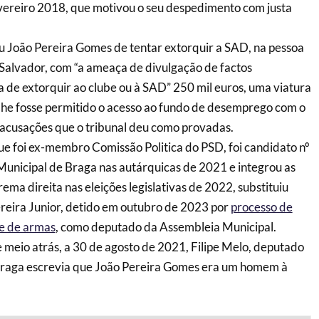
vereiro 2018, que motivou o seu despedimento com justa
u João Pereira Gomes de tentar extorquir a SAD, na pessoa
Salvador, com “a ameaça de divulgação de factos
a de extorquir ao clube ou à SAD” 250 mil euros, uma viatura
he fosse permitido o acesso ao fundo de desemprego com o
, acusações que o tribunal deu como provadas.
e foi ex-membro Comissão Politica do PSD, foi candidato nº
unicipal de Braga nas autárquicas de 2021 e integrou as
trema direita nas eleições legislativas de 2022, substituiu
ereira Junior, detido em outubro de 2023 por
processo de
se de armas
, como deputado da Assembleia Municipal.
e meio atrás, a 30 de agosto de 2021, Filipe Melo, deputado
e Braga escrevia que João Pereira Gomes era um homem à