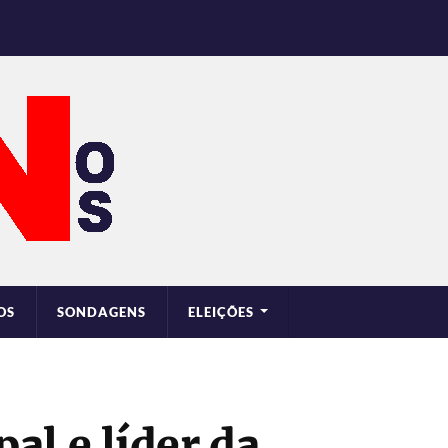
OS
SONDAGENS
ELEIÇÕES
al e líder da