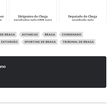
...
rendas e não apareceu no ...
humanos e não são aquilo
qu...
por
Dirigentes do Chega
Deputado do Chega
ão
escoltados pela GNR para
apanhado pela
fora de Feira em Cascais
videovigilância a furtar
depois de serem
várias malas no aeroporto foi
supostamente a...
constituído a...
 DE BRAGA
AUTARCAS
BRAGA
CONDENADO
EXTORSÃO
SPORTING DE BRAGA
TRIBUNAL DE BRAGA
ano