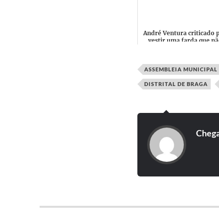
questiona se os jornalistas
André Ventura criticado 
vestir uma farda que n
mereceu "Ultrajante"
ASSEMBLEIA MUNICIPAL
DISTRITAL DE BRAGA
Cheg