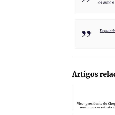
de arma e 
Deputado 
Artigos rel
Vice-presidente do Che
que nunca se retrata e
mantém as suas Fake Ne