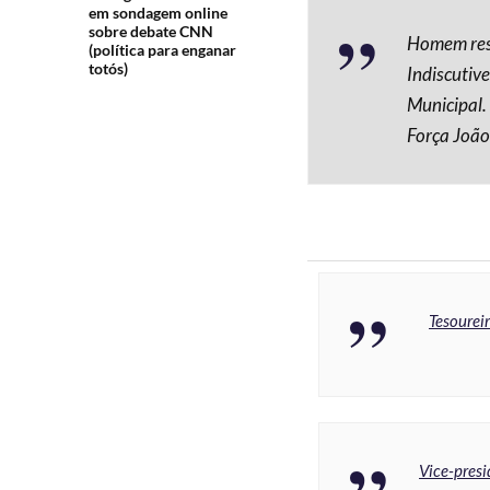
em sondagem online
sobre debate CNN
Homem resp
(política para enganar
totós)
Indiscutiv
Municipal.
Força João
Tesourei
Vice-presi