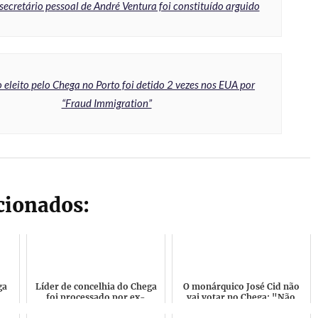
secretário pessoal de André Ventura foi constituído arguido
eleito pelo Chega no Porto foi detido 2 vezes nos EUA por
“Fraud Immigration”
acionados:
ga
Líder de concelhia do Chega
O monárquico José Cid não
foi processado por ex-
vai votar no Chega: "Não
ws
senhoria por não pagar 6
respeitam os direitos