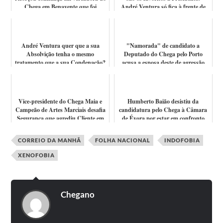
Chega em Benavente que foi
André Ventura só fica à frente de
conde...
João...
André Ventura quer que a sua
"Namorada" de candidato a
Absolvição tenha o mesmo
Deputado do Chega pelo Porto
tratamento que a sua Condenação?
acusa a esposa deste de agressão
Falta a CNN o...
Vice-presidente do Chega Maia e
Humberto Baião desistiu da
Campeão de Artes Marciais desafia
candidatura pelo Chega à Câmara
Segurança que agrediu Cliente em
de Évora por estar em confronto
C...
com as es...
CORREIO DA MANHÃ
FOLHA NACIONAL
INDOFOBIA
XENOFOBIA
Chegano