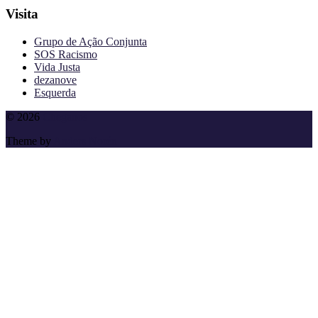
Visita
Grupo de Ação Conjunta
SOS Racismo
Vida Justa
dezanove
Esquerda
To
© 2026
Cheganos
the
Theme by
Anders Norén
top