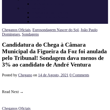
Candidatos do Chega
Autárquicas 2021
Resultados das Eleições
Resumo dos candidatos
Vereadores eleitos
Cheganos Oficiais
,
Eurosondagem Nascer do Sol
,
João Paulo
Domingues
,
Sondagens
Candidatura do Chega à Câmara
Municipal da Figueira da Foz foi anulada
pelo Tribunal! Sondagem dava menos de
3% ao candidato de André Ventura
Posted
by
Chegano
on
14 de Agosto, 2021
0
Comments
Read Next →
Cheganos Oficiais