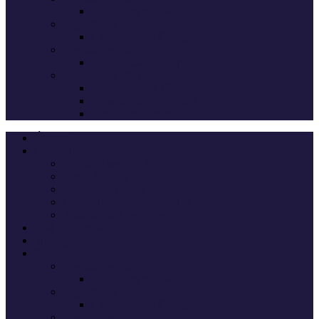
Deputados eleitos
Legislativas 2024
Candidatos do Chega
Legislativas 2022
Candidatos do Chega
Autárquicas 2021
Resultados das Eleições
Resumo dos candidatos
Vereadores eleitos
Últimas
Cheganos
Quem é Quem na Direção
André Ventura
Cheganos Oficiais
Cheganos de outros partidos
Amigos dos Cheganos
Anti Cheganos
Sondagens
Eleições
Legislativas 2025
Deputados eleitos
Legislativas 2024
Candidatos do Chega
Legislativas 2022