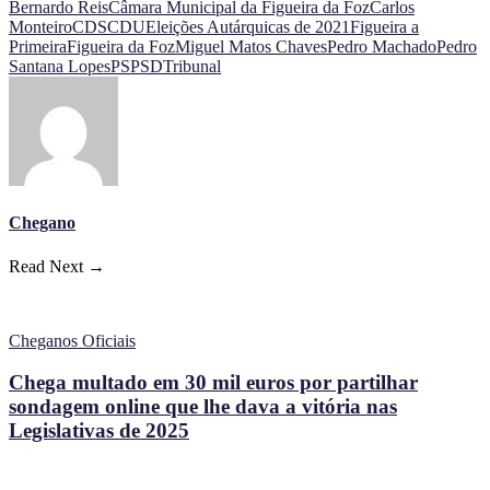
Bernardo Reis
Câmara Municipal da Figueira da Foz
Carlos
Monteiro
CDS
CDU
Eleições Autárquicas de 2021
Figueira a
Primeira
Figueira da Foz
Miguel Matos Chaves
Pedro Machado
Pedro
Santana Lopes
PS
PSD
Tribunal
Chegano
Read Next →
Cheganos Oficiais
Chega multado em 30 mil euros por partilhar
sondagem online que lhe dava a vitória nas
Legislativas de 2025