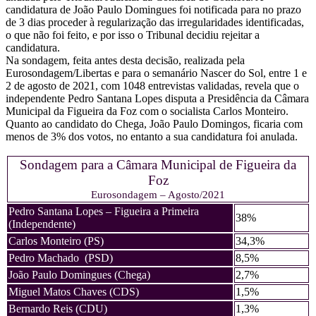
candidatura de João Paulo Domingues foi notificada para no prazo
de 3 dias proceder à regularização das irregularidades identificadas,
o que não foi feito, e por isso o Tribunal decidiu rejeitar a
candidatura.
Na sondagem, feita antes desta decisão, realizada pela
Eurosondagem/Libertas e para o semanário Nascer do Sol, entre 1 e
2 de agosto de 2021, com 1048 entrevistas validadas, revela que o
independente Pedro Santana Lopes disputa a Presidência da Câmara
Municipal da Figueira da Foz com o socialista Carlos Monteiro.
Quanto ao candidato do Chega, João Paulo Domingos, ficaria com
menos de 3% dos votos, no entanto a sua candidatura foi anulada.
Sondagem para a Câmara Municipal de Figueira da
Foz
Eurosondagem – Agosto/2021
Pedro Santana Lopes – Figueira a Primeira
38%
(Independente)
Carlos Monteiro (PS)
34,3%
Pedro Machado (PSD)
8,5%
João Paulo Domingues (Chega)
2,7%
Miguel Matos Chaves (CDS)
1,5%
Bernardo Reis (CDU)
1,3%