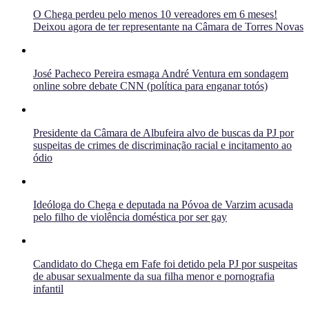
O Chega perdeu pelo menos 10 vereadores em 6 meses!
Deixou agora de ter representante na Câmara de Torres Novas
José Pacheco Pereira esmaga André Ventura em sondagem
online sobre debate CNN (política para enganar totós)
Presidente da Câmara de Albufeira alvo de buscas da PJ por
suspeitas de crimes de discriminação racial e incitamento ao
ódio
Ideóloga do Chega e deputada na Póvoa de Varzim acusada
pelo filho de violência doméstica por ser gay
Candidato do Chega em Fafe foi detido pela PJ por suspeitas
de abusar sexualmente da sua filha menor e pornografia
infantil