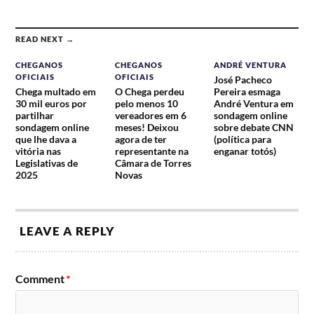
READ NEXT →
CHEGANOS
CHEGANOS
ANDRÉ VENTURA
OFICIAIS
OFICIAIS
José Pacheco
Chega multado em
O Chega perdeu
Pereira esmaga
30 mil euros por
pelo menos 10
André Ventura em
partilhar
vereadores em 6
sondagem online
sondagem online
meses! Deixou
sobre debate CNN
que lhe dava a
agora de ter
(política para
vitória nas
representante na
enganar totós)
Legislativas de
Câmara de Torres
2025
Novas
LEAVE A REPLY
Comment
*