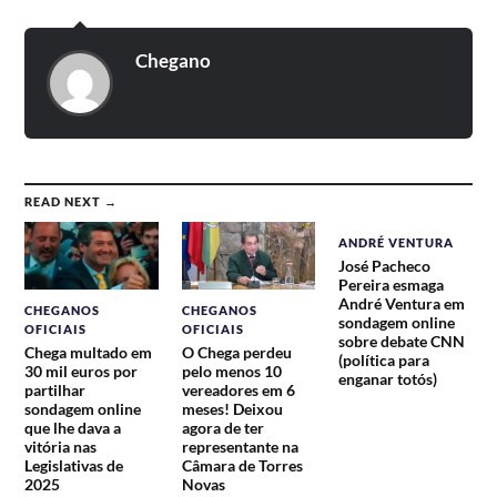
Chegano
READ NEXT →
ANDRÉ VENTURA
José Pacheco
Pereira esmaga
André Ventura em
CHEGANOS
CHEGANOS
sondagem online
OFICIAIS
OFICIAIS
sobre debate CNN
Chega multado em
O Chega perdeu
(política para
30 mil euros por
pelo menos 10
enganar totós)
partilhar
vereadores em 6
sondagem online
meses! Deixou
que lhe dava a
agora de ter
vitória nas
representante na
Legislativas de
Câmara de Torres
2025
Novas