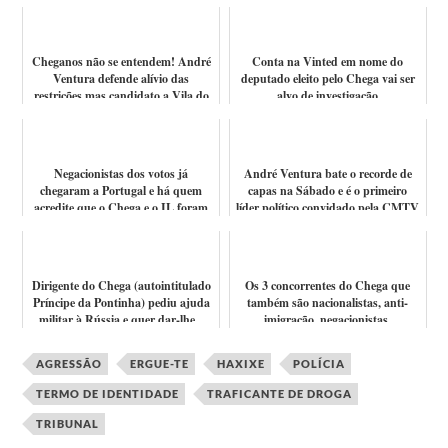
Cheganos não se entendem! André
Conta na Vinted em nome do
Ventura defende alívio das
deputado eleito pelo Chega vai ser
restrições mas candidato a Vila do
alvo de investigação
Conde ...
Negacionistas dos votos já
André Ventura bate o recorde de
chegaram a Portugal e há quem
capas na Sábado e é o primeiro
acredite que o Chega e o IL foram
líder político convidado pela CMTV
"roubados...
Dirigente do Chega (autointitulado
Os 3 concorrentes do Chega que
Príncipe da Pontinha) pediu ajuda
também são nacionalistas, anti-
militar à Rússia e quer dar-lhe...
imigração, negacionistas,
ultraconserv...
AGRESSÃO
ERGUE-TE
HAXIXE
POLÍCIA
TERMO DE IDENTIDADE
TRAFICANTE DE DROGA
TRIBUNAL