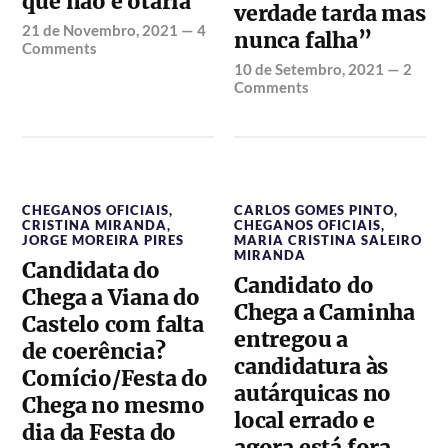
que não é otária
verdade tarda mas
21 de Novembro, 2021
—
4
nunca falha”
Comments
10 de Setembro, 2021
—
2
Comments
CHEGANOS OFICIAIS
,
CARLOS GOMES PINTO
,
CRISTINA MIRANDA
,
CHEGANOS OFICIAIS
,
JORGE MOREIRA PIRES
MARIA CRISTINA SALEIRO
MIRANDA
Candidata do
Candidato do
Chega a Viana do
Chega a Caminha
Castelo com falta
entregou a
de coerência?
candidatura às
Comício/Festa do
autárquicas no
Chega no mesmo
local errado e
dia da Festa do
agora está fora