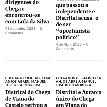
dirigentes do
que passou a
Chega e
independente e
encontrou-se
Distrital acusa-o
com Lula da Silva
de ser
21 de Junho, 2023
—
0
“oportunista
Comments
político”
4 de Abril, 2023
—
0
Comments
CHEGANOS OFICIAIS
,
ELSA
CHEGANOS OFICIAIS
,
ELSA
ANJOS ABREU
,
MANUEL
ANJOS ABREU
,
MANUEL
JOSÉ REGO MOREIRA
JOSÉ REGO MOREIRA
Distrital do Chega
Distrital e Autarca
de Viana do
único do Chega
Castelo retirou a
em Viana do