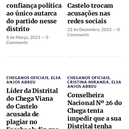
confiança política
Castelo trocam
ao único autarca
acusações nas
do partido nesse
redes sociais
distrito
22 de Dezembro, 2022
—
0
Comments
8 de Março, 2023
—
0
Comments
CHEGANOS OFICIAIS
,
ELSA
CHEGANOS OFICIAIS
,
ANJOS ABREU
CRISTINA MIRANDA
,
ELSA
ANJOS ABREU
Líder da Distrital
Conselheira
do Chega Viana
Nacional Nº 26 do
do Castelo
Chega tenta
acusada de
impedir que a sua
plagiar no
Distrital tenha