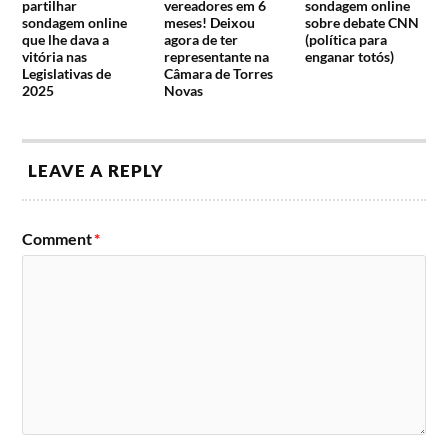
partilhar
vereadores em 6
sondagem online
sondagem online
meses! Deixou
sobre debate CNN
que lhe dava a
agora de ter
(política para
vitória nas
representante na
enganar totós)
Legislativas de
Câmara de Torres
2025
Novas
LEAVE A REPLY
Comment
*