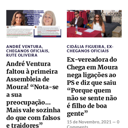
ANDRÉ VENTURA
,
CIDÁLIA FIGUEIRA
,
EX-
CHEGANOS OFICIAIS
,
CHEGANOS OFICIAIS
RUTE OLIVEIRA
Ex-vereadora do
André Ventura
Chega em Moura
faltou à primeira
nega ligações ao
Assembleia de
PS e diz que saiu
Moura! “Nota-se
“Porque quem
a sua
não se sente não
preocupação…
é filho de boa
Mais vale sozinha
gente”
do que com falsos
15 de Novembro, 2021
—
0
e traidores”
Comments