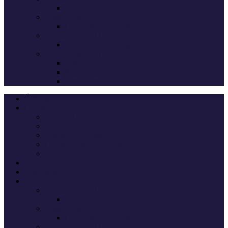
Deputados eleitos
Legislativas 2024
Candidatos do Chega
Legislativas 2022
Candidatos do Chega
Autárquicas 2021
Resultados das Eleições
Resumo dos candidatos
Vereadores eleitos
Últimas
Cheganos
Quem é Quem na Direção
André Ventura
Cheganos Oficiais
Cheganos de outros partidos
Amigos dos Cheganos
Anti Cheganos
Sondagens
Eleições
Legislativas 2025
Deputados eleitos
Legislativas 2024
Candidatos do Chega
Legislativas 2022