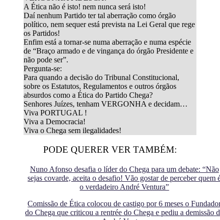
A Ética não é isto! nem nunca será isto!
Daí nenhum Partido ter tal aberração como órgão
político, nem sequer está prevista na Lei Geral que rege
os Partidos!
Enfim está a tornar-se numa aberração e numa espécie
de “Braço armado e de vingança do órgão Presidente e
não pode ser”.
Pergunta-se:
Para quando a decisão do Tribunal Constitucional,
sobre os Estatutos, Regulamentos e outros órgãos
absurdos como a Ética do Partido Chega?
Senhores Juízes, tenham VERGONHA e decidam…
Viva PORTUGAL !
Viva a Democracia!
Viva o Chega sem ilegalidades!
PODE QUERER VER TAMBÉM:
Nuno Afonso desafia o líder do Chega para um debate: “Não
sejas covarde, aceita o desafio! Vão gostar de perceber quem 
o verdadeiro André Ventura”
Comissão de Ética colocou de castigo por 6 meses o Fundado
do Chega que criticou a rentrée do Chega e pediu a demissão 