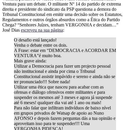
Ventura para um debate. O militante Nº 14 do partido de extrema
direita e presidente do sindicato da PSP questiona a demora do
Tribunal Constitucional em emitir uma decisão sobre os Estatutos,
Regulamentos e outros órgãos absurdos como a Ética do Partido
Chega? “Senhores Juízes, tenham VERGONHA e decidam…”
José Dias
escreveu na sua página
:
O desafio está lançado!
Venha o debate entre os dois.
A Frase: estar em “DEMOCRACIA e ACORDAR EM
VENTURA”é muito boa.
Mais grave ainda:
Utilizar a Democracia para fazer um projecto pessoal
não institucional e ainda por cima o Tribunal
Constitucional assistir impávido e sereno e ainda não se
ter pronunciado!!! Sobre nada!
Utilizar uma ética que nasceu para acabar com as
ofensas e diálogo ofensivos entre militantes e para
suspender os mesmos até 3 meses e agora já suspende
até 6 meses! qualquer dia vai até 1 ano ou mais!
Para não falar que infiltram indivíduos de baixo nível
em grupos privados de Watsap de apoio ao Nuno
AFONSO e depois fazem perguntas dás a tua opinião e
aproveitam isso para te suspender!!! Uma
VERGONHA PIDESCA!