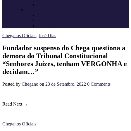
Candidatos do Chega
Autárquicas 2021
Resultados das Eleições
Resumo dos candidatos
Vereadores eleitos
Cheganos Oficiais
,
José Dias
Fundador suspenso do Chega questiona a
demora do Tribunal Constitucional
“Senhores Juízes, tenham VERGONHA e
decidam…”
Posted
by
Chegano
on
23 de Setembro, 2022
0
Comments
Read Next →
Cheganos Oficiais