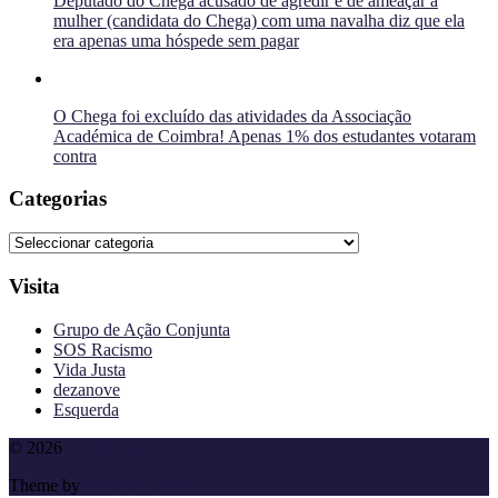
Deputado do Chega acusado de agredir e de ameaçar a
mulher (candidata do Chega) com uma navalha diz que ela
era apenas uma hóspede sem pagar
O Chega foi excluído das atividades da Associação
Académica de Coimbra! Apenas 1% dos estudantes votaram
contra
Categorias
Categorias
Visita
Grupo de Ação Conjunta
SOS Racismo
Vida Justa
dezanove
Esquerda
To
© 2026
Cheganos
the
Theme by
Anders Norén
top