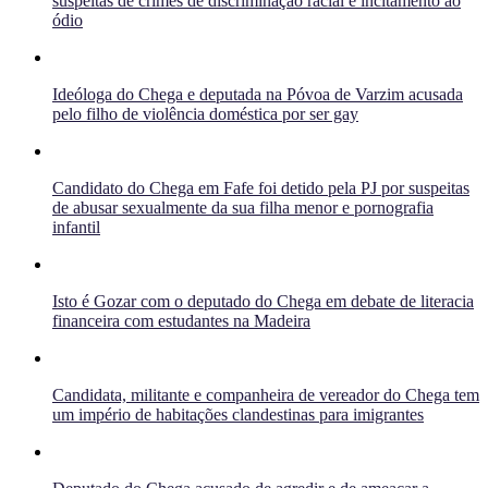
suspeitas de crimes de discriminação racial e incitamento ao
ódio
Ideóloga do Chega e deputada na Póvoa de Varzim acusada
pelo filho de violência doméstica por ser gay
Candidato do Chega em Fafe foi detido pela PJ por suspeitas
de abusar sexualmente da sua filha menor e pornografia
infantil
Isto é Gozar com o deputado do Chega em debate de literacia
financeira com estudantes na Madeira
Candidata, militante e companheira de vereador do Chega tem
um império de habitações clandestinas para imigrantes