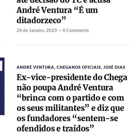
até decisão do TC e acusa
André Ventura “É um
ditadorzeco”
24 de Janeiro, 2023
—
0 Comments
ANDRÉ VENTURA
,
CHEGANOS OFICIAIS
,
JOSÉ DIAS
Ex-vice-presidente do Chega
não poupa André Ventura
“brinca com o partido e com
os seus militantes” e diz que
os fundadores “sentem-se
ofendidos e traídos”