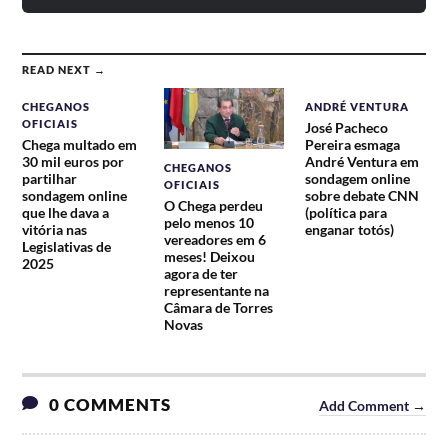
READ NEXT →
CHEGANOS
ANDRÉ VENTURA
OFICIAIS
José Pacheco
Chega multado em
Pereira esmaga
30 mil euros por
André Ventura em
CHEGANOS
partilhar
sondagem online
OFICIAIS
sondagem online
sobre debate CNN
O Chega perdeu
que lhe dava a
(política para
pelo menos 10
vitória nas
enganar totós)
vereadores em 6
Legislativas de
meses! Deixou
2025
agora de ter
representante na
Câmara de Torres
Novas
0 COMMENTS
Add Comment →