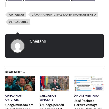
AUTARCAS
CÂMARA MUNICIPAL DO ENTRONCAMENTO
VEREADORES
Chegano
READ NEXT →
CHEGANOS
CHEGANOS
ANDRÉ VENTURA
OFICIAIS
OFICIAIS
José Pacheco
Chega multado em
O Chega perdeu
Pereira esmaga
30 mil euros por
pelo menos 10
André Ventura em