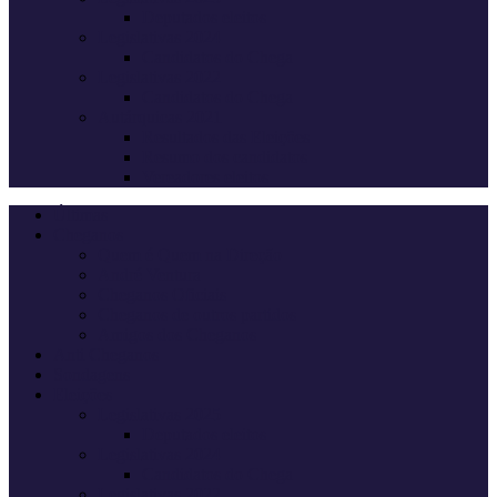
Deputados eleitos
Legislativas 2024
Candidatos do Chega
Legislativas 2022
Candidatos do Chega
Autárquicas 2021
Resultados das Eleições
Resumo dos candidatos
Vereadores eleitos
Últimas
Cheganos
Quem é Quem na Direção
André Ventura
Cheganos Oficiais
Cheganos de outros partidos
Amigos dos Cheganos
Anti Cheganos
Sondagens
Eleições
Legislativas 2025
Deputados eleitos
Legislativas 2024
Candidatos do Chega
Legislativas 2022