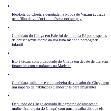
Ideóloga do Chega e deputada na Póvoa de Varzim acusada
pelo filho de violência doméstica por ser gay
Candidato do Chega em Fafe foi detido pela PJ por suspeitas
de abusar sexualmente da sua filha menor e pornografia
infantil
Isto é Gozar com o deputado do Chega em debate de literacia
financeira com estudantes na Madeira
Candidata, militante e companheira de vereador do Chega tem
um império de habitações clandestinas para imigrantes
Deputado do Chega acusado de agredir e de ameaçar a
mulher (candidata do Chega) com uma navalha diz que ela