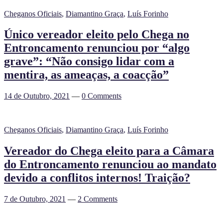
Cheganos Oficiais
,
Diamantino Graça
,
Luís Forinho
Único vereador eleito pelo Chega no
Entroncamento renunciou por “algo
grave”: “Não consigo lidar com a
mentira, as ameaças, a coacção”
14 de Outubro, 2021
—
0 Comments
Cheganos Oficiais
,
Diamantino Graça
,
Luís Forinho
Vereador do Chega eleito para a Câmara
do Entroncamento renunciou ao mandato
devido a conflitos internos! Traição?
7 de Outubro, 2021
—
2 Comments