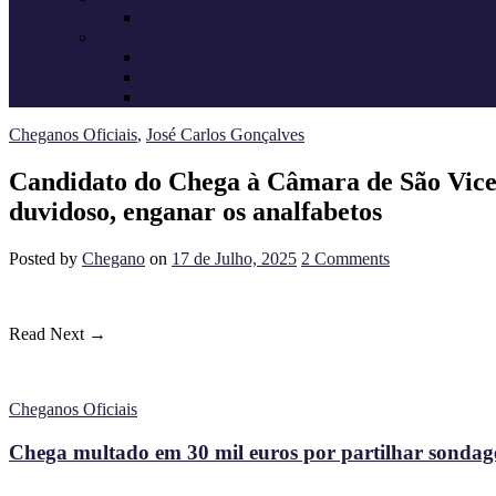
Candidatos do Chega
Autárquicas 2021
Resultados das Eleições
Resumo dos candidatos
Vereadores eleitos
Cheganos Oficiais
,
José Carlos Gonçalves
Candidato do Chega à Câmara de São Vicent
duvidoso, enganar os analfabetos
Posted
by
Chegano
on
17 de Julho, 2025
2
Comments
Read Next →
Cheganos Oficiais
Chega multado em 30 mil euros por partilhar sondagem