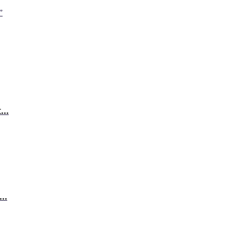
”
..
..