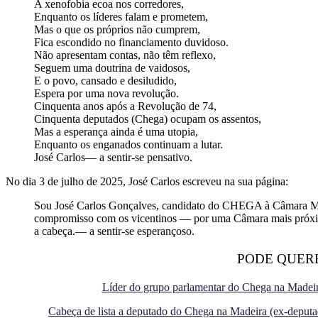
A xenofobia ecoa nos corredores,
Enquanto os líderes falam e prometem,
Mas o que os próprios não cumprem,
Fica escondido no financiamento duvidoso.
Não apresentam contas, não têm reflexo,
Seguem uma doutrina de vaidosos,
E o povo, cansado e desiludido,
Espera por uma nova revolução.
Cinquenta anos após a Revolução de 74,
Cinquenta deputados (Chega) ocupam os assentos,
Mas a esperança ainda é uma utopia,
Enquanto os enganados continuam a lutar.
José Carlos— a sentir-se pensativo.
No dia 3 de julho de 2025, José Carlos escreveu na sua página:
Sou José Carlos Gonçalves, candidato do CHEGA à Câmara Munic
compromisso com os vicentinos — por uma Câmara mais próxima
a cabeça.— a sentir-se esperançoso.
PODE QUER
Líder do grupo parlamentar do Chega na Madeira
Cabeça de lista a deputado do Chega na Madeira (ex-deputa