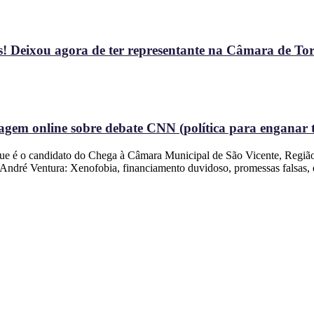
! Deixou agora de ter representante na Câmara de To
gem online sobre debate CNN (política para enganar t
 que é o candidato do Chega à Câmara Municipal de São Vicente, Regiã
e André Ventura: Xenofobia, financiamento duvidoso, promessas falsas,