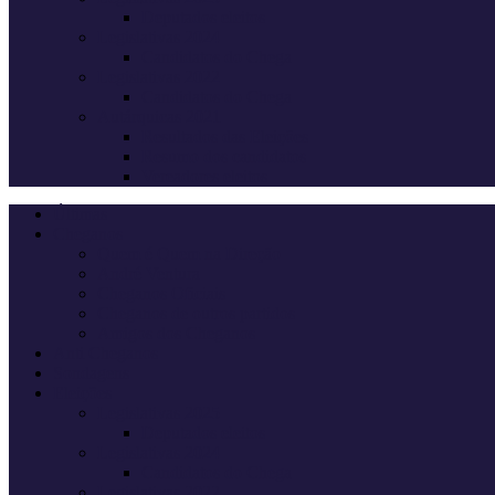
Deputados eleitos
Legislativas 2024
Candidatos do Chega
Legislativas 2022
Candidatos do Chega
Autárquicas 2021
Resultados das Eleições
Resumo dos candidatos
Vereadores eleitos
Últimas
Cheganos
Quem é Quem na Direção
André Ventura
Cheganos Oficiais
Cheganos de outros partidos
Amigos dos Cheganos
Anti Cheganos
Sondagens
Eleições
Legislativas 2025
Deputados eleitos
Legislativas 2024
Candidatos do Chega
Legislativas 2022