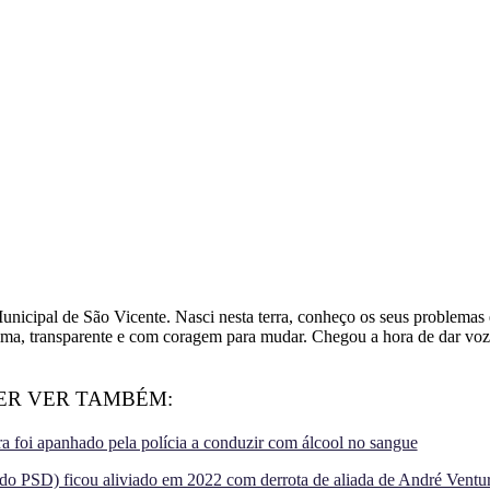
ipal de São Vicente. Nasci nesta terra, conheço os seus problemas e
, transparente e com coragem para mudar. Chegou a hora de dar voz 
ER VER TAMBÉM:
 foi apanhado pela polícia a conduzir com álcool no sangue
do PSD) ficou aliviado em 2022 com derrota de aliada de André Ventu