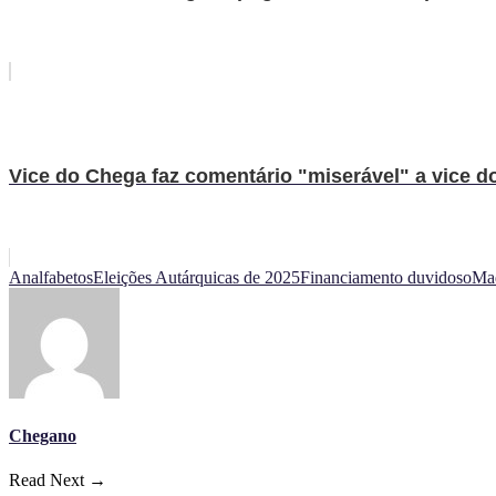
Vice do Chega faz comentário "miserável" a vice d
Analfabetos
Eleições Autárquicas de 2025
Financiamento duvidoso
Ma
Chegano
Read Next →