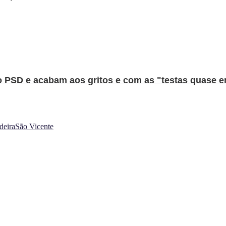
o PSD e acabam aos gritos e com as "testas quase en
deira
São Vicente