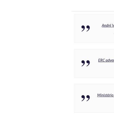
André V
ERC adver
Ministério