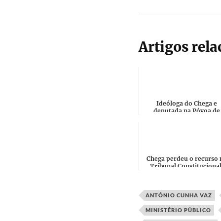
Artigos rel
Ideóloga do Chega e
deputada na Póvoa de
Varzim acusada pelo filho
violência doméstica por 
ga...
Chega perdeu o recurso 
Tribunal Constitucional
continua ilegal e Andr
Ventura tem de ir novame
ANTÓNIO CUNHA VAZ
MINISTÉRIO PÚBLICO