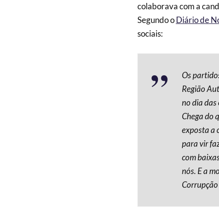
colaborava com a can
Segundo o
Diário de N
sociais:
Os partidos
Região Aut
no dia das 
Chega do q
exposta a 
para vir f
com baixa
nós. E a mo
Corrupção 