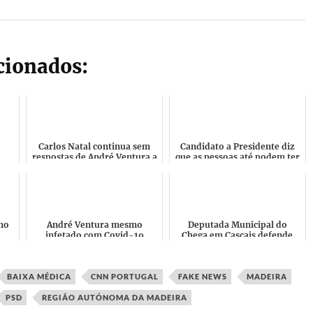
acionados:
Carlos Natal continua sem
Candidato a Presidente diz
respostas de André Ventura a
que as pessoas até podem ter
 de
quem acusa de ser o principal
razão em chamar Nazis e
ser
responsável da ...
Fascistas aos Chegas...
no
André Ventura mesmo
Deputada Municipal do
,
infetado com Covid-19
Chega em Cascais defende
é
trabalha como comentador
Putin e diz que há Deputados
n...
desportivo do CMTV
da Nação que são hipócri...
BAIXA MÉDICA
CNN PORTUGAL
FAKE NEWS
MADEIRA
PSD
REGIÃO AUTÓNOMA DA MADEIRA