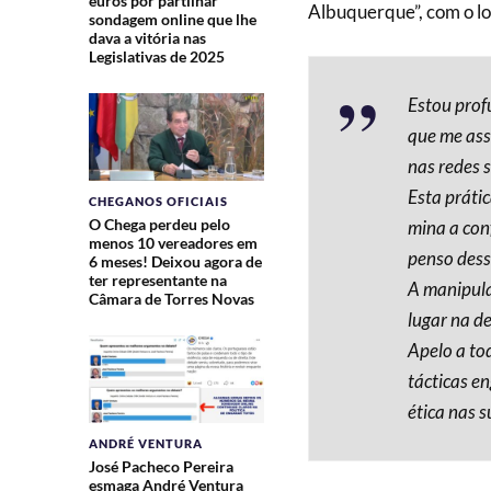
euros por partilhar
Albuquerque”, com o l
sondagem online que lhe
dava a vitória nas
Legislativas de 2025
Estou prof
que me asso
nas redes s
Esta prátic
CHEGANOS OFICIAIS
O Chega perdeu pelo
mina a con
menos 10 vereadores em
penso dess
6 meses! Deixou agora de
ter representante na
A manipula
Câmara de Torres Novas
lugar na d
Apelo a to
tácticas e
ética nas 
ANDRÉ VENTURA
José Pacheco Pereira
esmaga André Ventura