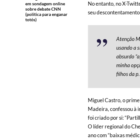
No entanto, no X-Twitt
em sondagem online
sobre debate CNN
seu descontentamento
(política para enganar
totós)
Atenção Ma
usando a s
absurdo “a
minha opçã
filhos da p
Miguel Castro, o prime
Madeira, confessou à 
foi criado por si: “Par
O líder regional do C
ano com “baixas médica