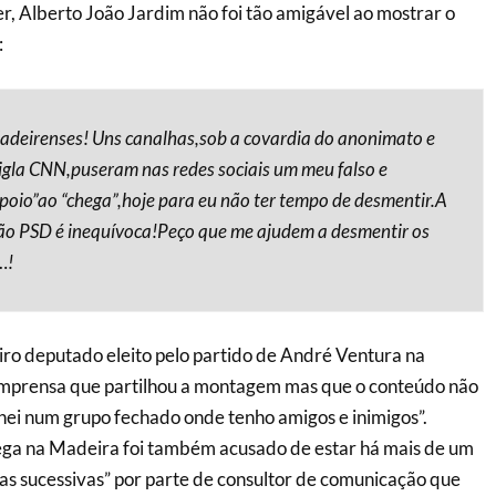
er, Alberto João Jardim não foi tão amigável ao mostrar o
:
deirenses! Uns canalhas,sob a covardia do anonimato e
igla CNN,puseram nas redes sociais um meu falso e
poio”ao “chega”,hoje para eu não ter tempo de desmentir.A
o PSD é inequívoca!Peço que me ajudem a desmentir os
…!
iro deputado eleito pelo partido de André Ventura na
imprensa que partilhou a montagem mas que o conteúdo não
tilhei num grupo fechado onde tenho amigos e inimigos”.
hega na Madeira foi também acusado de estar há mais de um
s sucessivas” por parte de consultor de comunicação que