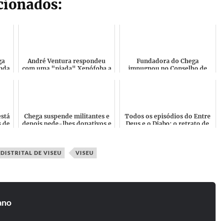
acionados:
ga
André Ventura respondeu
Fundadora do Chega
anda
com uma "piada" Xenófoba a
impugnou no Conselho de
rra
Rita Lello e com um mês de
Jurisdição a decisão do
atraso
partido de suspender as
eleições ...
está
Chega suspende militantes e
Todos os episódios do Entre
s de
depois pede-lhes donativos e
Deus e o Diabo: o retrato de
quotas! Diz que está
André Ventura até ao racismo
..
cancelado na Imprensa?...
estrutural e a...
DISTRITAL DE VISEU
VISEU
ano