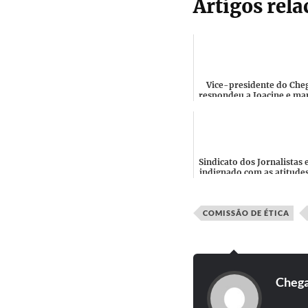
Artigos rel
Vice-presidente do Che
respondeu a Joacine e m
a Deputada para a sua Te
ou de Férias?
Sindicato dos Jornalistas 
indignado com as atitude
elementos do Chega
"configuram um compor.
COMISSÃO DE ÉTICA
Cheg