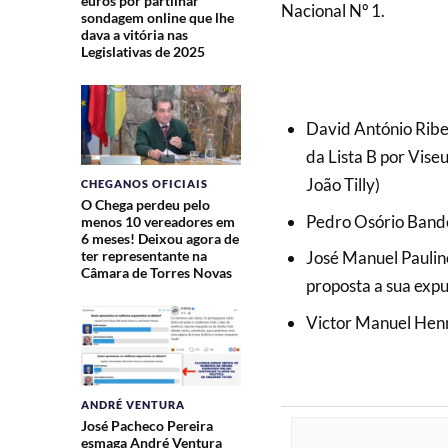
euros por partilhar
Nacional Nº 1.
sondagem online que lhe
dava a vitória nas
Legislativas de 2025
David António Ribei
da Lista B por Viseu
João Tilly)
CHEGANOS OFICIAIS
O Chega perdeu pelo
Pedro Osório Bande
menos 10 vereadores em
6 meses! Deixou agora de
ter representante na
José Manuel Paulin
Câmara de Torres Novas
proposta a sua expu
Victor Manuel Henr
ANDRÉ VENTURA
José Pacheco Pereira
esmaga André Ventura