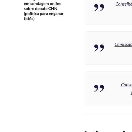
em sondagem online
Conselhe
sobre debate CNN
(política para enganar
totós)
Comissão 
Conse