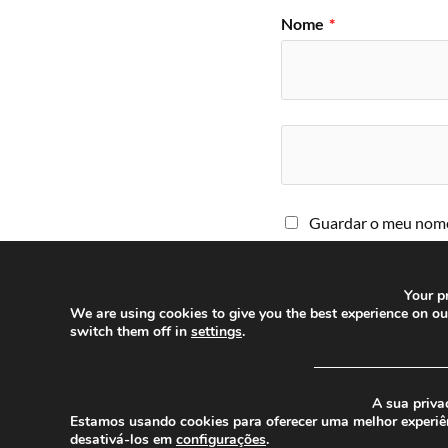
Nome
*
Guardar o meu nome,
comentar.
Your pr
We are using cookies to give you the best experience on o
switch them off in
settings
.
─────────────
A sua priva
Estamos usando cookies para oferecer uma melhor experiê
© 2026
CHEGANOS
desativá-los em
configurações
.