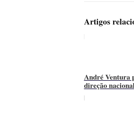
Artigos relac
André Ventura p
direção naciona