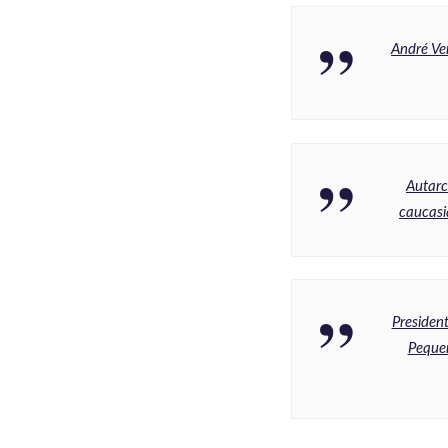
André Ve
Autarc
caucasi
Presiden
Pequen