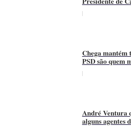
Presidente de Câ
Chega mantém te
PSD são quem m
André Ventura q
alguns agentes 