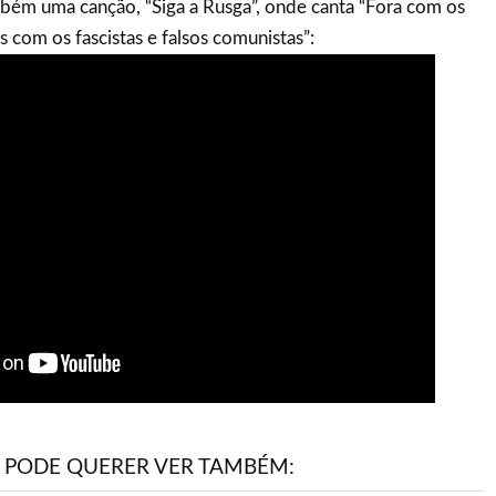
mbém uma canção, “Siga a Rusga”, onde canta “Fora com os
 com os fascistas e falsos comunistas”:
PODE QUERER VER TAMBÉM: