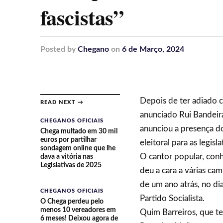
fascistas”
Posted
by
Chegano
on
6 de Março, 2024
Depois de ter adiado c
READ NEXT →
anunciado Rui Bandeir
CHEGANOS OFICIAIS
anunciou a presença d
Chega multado em 30 mil
euros por partilhar
eleitoral para as legis
sondagem online que lhe
O cantor popular, conh
dava a vitória nas
Legislativas de 2025
deu a cara a várias ca
de um ano atrás, no di
CHEGANOS OFICIAIS
Partido Socialista.
O Chega perdeu pelo
menos 10 vereadores em
Quim Barreiros, que t
6 meses! Deixou agora de