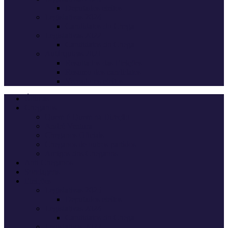
Deputados eleitos
Legislativas 2024
Candidatos do Chega
Legislativas 2022
Candidatos do Chega
Autárquicas 2021
Resultados das Eleições
Resumo dos candidatos
Vereadores eleitos
Últimas
Cheganos
Quem é Quem na Direção
André Ventura
Cheganos Oficiais
Cheganos de outros partidos
Amigos dos Cheganos
Anti Cheganos
Sondagens
Eleições
Legislativas 2025
Deputados eleitos
Legislativas 2024
Candidatos do Chega
Legislativas 2022