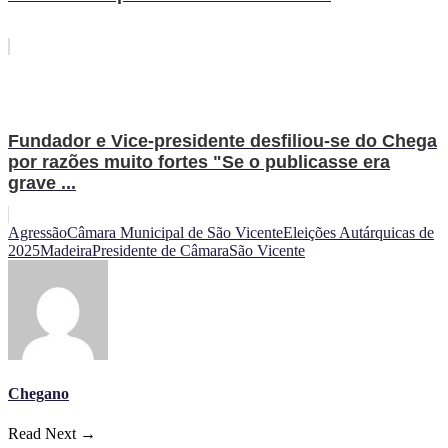
Fundador e Vice-presidente desfiliou-se do Chega
por razões muito fortes "Se o publicasse era
grave ...
Agressão
Câmara Municipal de São Vicente
Eleições Autárquicas de
2025
Madeira
Presidente de Câmara
São Vicente
Chegano
Read Next →