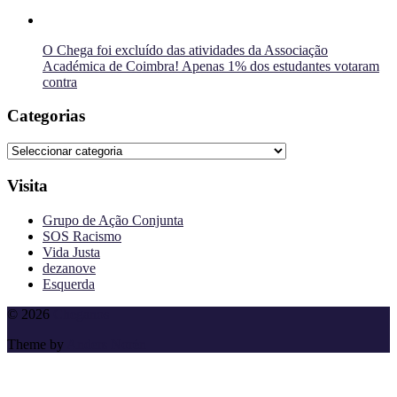
O Chega foi excluído das atividades da Associação
Académica de Coimbra! Apenas 1% dos estudantes votaram
contra
Categorias
Categorias
Visita
Grupo de Ação Conjunta
SOS Racismo
Vida Justa
dezanove
Esquerda
To
© 2026
Cheganos
the
Theme by
Anders Norén
top