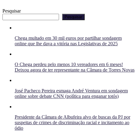
Pesquisar
Pesquisar
Chega multado em 30 mil euros por partilhar sondagem
online que lhe dava a vitória nas Legislativas de 2025
O Chega perdeu pelo menos 10 vereadores em 6 meses!
Deixou agora de ter representante na Câmara de Torres Novas
José Pacheco Pereira esmaga André Ventura em sondagem
online sobre debate CNN (política para enganar totós)
Presidente da Câmara de Albufeira alvo de buscas da PJ por
suspeitas de crimes de discriminação racial e incitamento ao
ódio