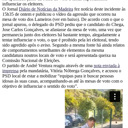
influenciar os eleitores.
O Jornal
Diário de Notícias da Madeira
fez notícia deste incidente às
15h35 de ontem e publicou o vídeo da agressão que ocorreu na
mesa de voto dos Lameiros (ver em baixo). De acordo com o que o
jornal apurou, o delegado do PSD pediu que o candidato do Chega,
Jose Carlos Gonçalves, se afastasse da mesa de voto, uma vez que
permanecia junto dos eleitores há bastante tempo, alegadamente a
tentar influenciar o voto, o que é proibido pela lei eleitoral, tendo
sido agredido após o aviso. Segundo a mesma fonte há ainda relatos
de comportamentos semelhantes de elementos da mesma
candidatura noutros locais de voto e será apresentada queixa na
Comissão Nacional de Eleições.
O partido de André Ventura reagiu através de uma
nota enviada à
imprensa
pela mandatária, Vitória Nóbrega Gonçalves, e acusou o
PSD local de estar a mobilizar “equipas para ir buscar pessoas
idosas às suas casas, acompanhando-as até às mesas de voto com o
objetivo de influenciar o sentido do voto”.