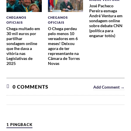
José Pacheco
Pereira esmaga
André Ventura em
CHEGANOS
CHEGANOS
sondagem online
OFICIAIS
OFICIAIS
sobre debate CNN
Chega multado em
O Chega perdeu
(política para
30 mil euros por
pelo menos 10
enganar totós)
partilhar
vereadores em 6
sondagem online
meses! Deixou
que lhe dava a
agora de ter
vitória nas
representante na
Legislativas de
Câmara de Torres
2025
Novas
0 COMMENTS
Add Comment →
1 PINGBACK