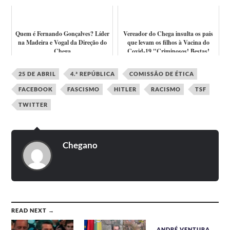
apes...
Quem é Fernando Gonçalves? Líder
Vereador do Chega insulta os pais
na Madeira e Vogal da Direção do
que levam os filhos à Vacina do
Chega
Covid-19 "Criminosos! Bestas!
Coba...
25 DE ABRIL
4.ª REPÚBLICA
COMISSÃO DE ÉTICA
FACEBOOK
FASCISMO
HITLER
RACISMO
TSF
TWITTER
Chegano
READ NEXT →
ANDRÉ VENTURA