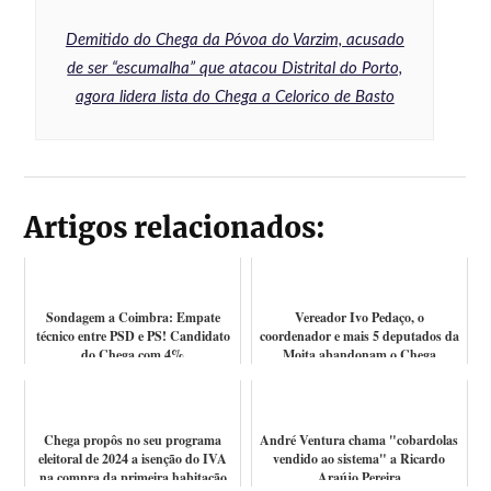
Demitido do Chega da Póvoa do Varzim, acusado
de ser “escumalha” que atacou Distrital do Porto,
agora lidera lista do Chega a Celorico de Basto
Artigos relacionados:
Sondagem a Coimbra: Empate
Vereador Ivo Pedaço, o
técnico entre PSD e PS! Candidato
coordenador e mais 5 deputados da
do Chega com 4%
Moita abandonam o Chega
Chega propôs no seu programa
André Ventura chama "cobardolas
eleitoral de 2024 a isenção do IVA
vendido ao sistema" a Ricardo
na compra da primeira habitação
Araújo Pereira