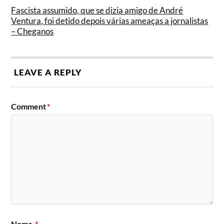
Fascista assumido, que se dizia amigo de André
Ventura, foi detido depois várias ameaças a jornalistas
– Cheganos
LEAVE A REPLY
Comment
*
Nome
*