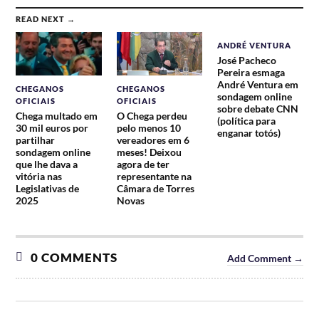
READ NEXT →
ANDRÉ VENTURA
José Pacheco
Pereira esmaga
André Ventura em
CHEGANOS
CHEGANOS
sondagem online
OFICIAIS
OFICIAIS
sobre debate CNN
Chega multado em
O Chega perdeu
(política para
30 mil euros por
pelo menos 10
enganar totós)
partilhar
vereadores em 6
sondagem online
meses! Deixou
que lhe dava a
agora de ter
vitória nas
representante na
Legislativas de
Câmara de Torres
2025
Novas
0 COMMENTS
Add Comment →