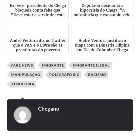
Ex-vice-presidente do Chega
Deputado desmonta a
bloqueia conta fake que
hipocrisia do Chega: "A
"Deve estar a servir de testa
substância que consumiu veio
de ferro da vara q...
de um vendedor ilegal"
André Ventura diz no Twitter
André Ventura justifica o
que o PAN e o Livre são as
mapa com a Dinastia Filipina
prostitutas do governo
em Dia do Colombo? Chega
socialista e é alvo d...
vai pedir um "cabal ...
FAKE NEWS
IMIGRANTE
IMIGRANTE ILEGAL
MANIPULAÇÃO
POLÍGRAFO SIC
RACISMO
XENOFOBIA
Chegano