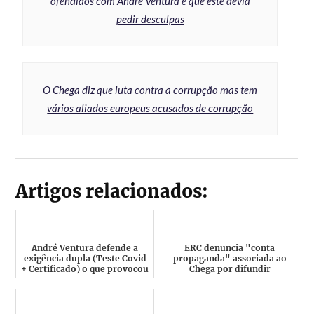
ofendidos com André Ventura e que este devia
pedir desculpas
O Chega diz que luta contra a corrupção mas tem
vários aliados europeus acusados de corrupção
Artigos relacionados:
André Ventura defende a
ERC denuncia "conta
exigência dupla (Teste Covid
propaganda" associada ao
+ Certificado) o que provocou
Chega por difundir
nova perda de vot...
desinformação que visa
manipular