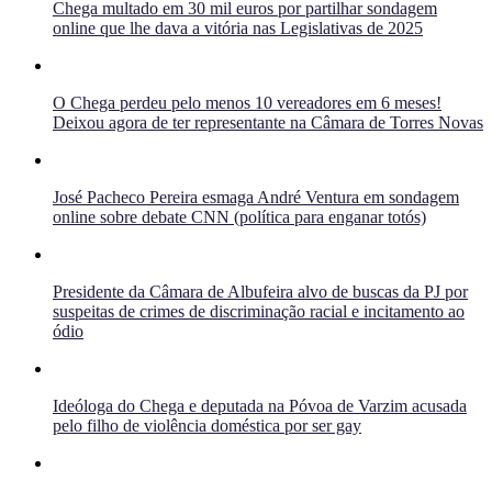
Chega multado em 30 mil euros por partilhar sondagem
online que lhe dava a vitória nas Legislativas de 2025
O Chega perdeu pelo menos 10 vereadores em 6 meses!
Deixou agora de ter representante na Câmara de Torres Novas
José Pacheco Pereira esmaga André Ventura em sondagem
online sobre debate CNN (política para enganar totós)
Presidente da Câmara de Albufeira alvo de buscas da PJ por
suspeitas de crimes de discriminação racial e incitamento ao
ódio
Ideóloga do Chega e deputada na Póvoa de Varzim acusada
pelo filho de violência doméstica por ser gay