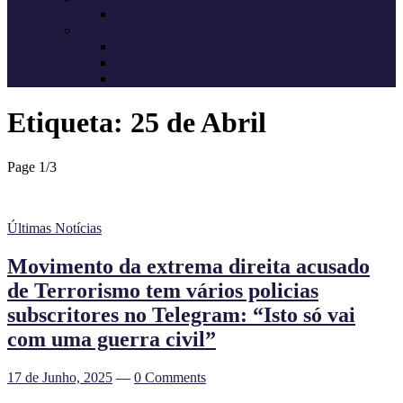
Candidatos do Chega
Autárquicas 2021
Resultados das Eleições
Resumo dos candidatos
Vereadores eleitos
Etiqueta:
25 de Abril
Page 1
/
3
Últimas Notícias
Movimento da extrema direita acusado
de Terrorismo tem vários policias
subscritores no Telegram: “Isto só vai
com uma guerra civil”
17 de Junho, 2025
—
0 Comments