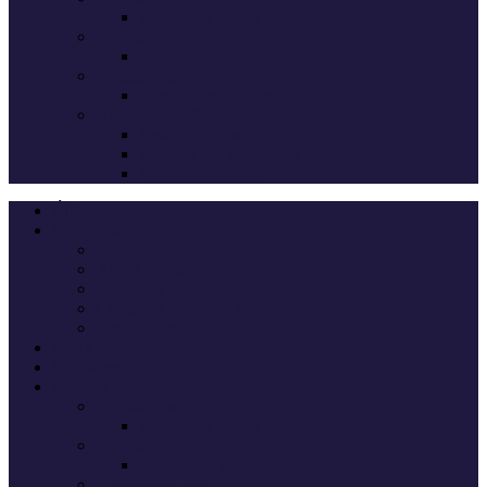
Deputados eleitos
Legislativas 2024
Candidatos do Chega
Legislativas 2022
Candidatos do Chega
Autárquicas 2021
Resultados das Eleições
Resumo dos candidatos
Vereadores eleitos
Últimas
Cheganos
Quem é Quem na Direção
André Ventura
Cheganos Oficiais
Cheganos de outros partidos
Amigos dos Cheganos
Anti Cheganos
Sondagens
Eleições
Legislativas 2025
Deputados eleitos
Legislativas 2024
Candidatos do Chega
Legislativas 2022