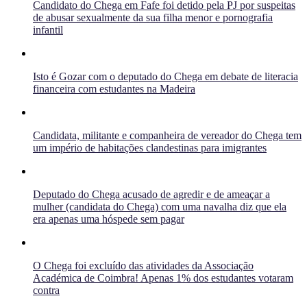
Candidato do Chega em Fafe foi detido pela PJ por suspeitas
de abusar sexualmente da sua filha menor e pornografia
infantil
Isto é Gozar com o deputado do Chega em debate de literacia
financeira com estudantes na Madeira
Candidata, militante e companheira de vereador do Chega tem
um império de habitações clandestinas para imigrantes
Deputado do Chega acusado de agredir e de ameaçar a
mulher (candidata do Chega) com uma navalha diz que ela
era apenas uma hóspede sem pagar
O Chega foi excluído das atividades da Associação
Académica de Coimbra! Apenas 1% dos estudantes votaram
contra