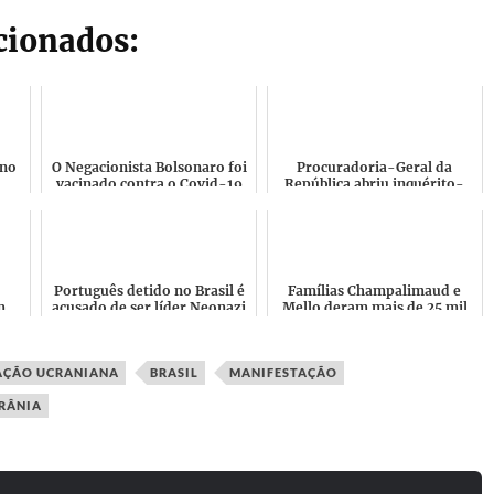
acionados:
 no
O Negacionista Bolsonaro foi
Procuradoria-Geral da
vacinado contra o Covid-19
República abriu inquérito-
do e
em Julho de 2021? Existe
crime a Grupo fascista e
registo de vacinaçã...
racista que se dizia Oficia...
Português detido no Brasil é
Famílias Champalimaud e
m
acusado de ser líder Neonazi
Mello deram mais de 25 mil
bas"
e Ministro brasileiro associa
euros de donativos ao Chega
Nazis aos as...
em 2021
AÇÃO UCRANIANA
BRASIL
MANIFESTAÇÃO
RÂNIA