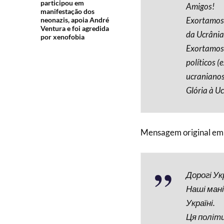
participou em
Amigos!
manifestação dos
Exortamos n
neonazis, apoia André
Ventura e foi agredida
da Ucrânia
por xenofobia
Exortamos-
políticos 
ucranianos 
Glória à Uc
Mensagem original em 
Дорогі Ук
Наші ман
Україні.
Ця політи