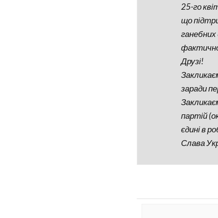
25-го кві
що підтр
ганебних 
фактично
Друзі!
Закликаєм
заради пе
Закликає
партій (о
єдині в р
Слава Укр