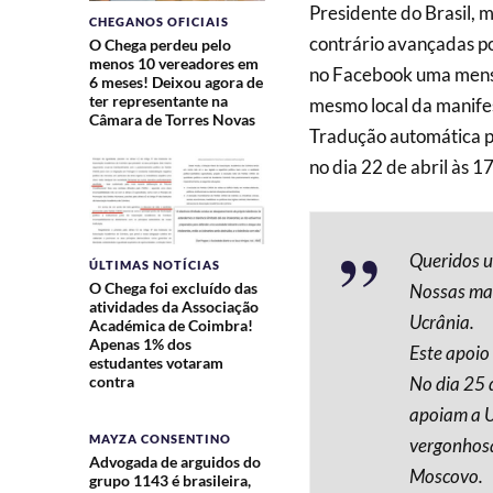
Presidente do Brasil, 
CHEGANOS OFICIAIS
contrário avançadas p
O Chega perdeu pelo
menos 10 vereadores em
no Facebook uma mensa
6 meses! Deixou agora de
ter representante na
mesmo local da manife
Câmara de Torres Novas
Tradução automática p
no dia 22 de abril às 1
Queridos u
ÚLTIMAS NOTÍCIAS
O Chega foi excluído das
Nossas man
atividades da Associação
Ucrânia.
Académica de Coimbra!
Apenas 1% dos
Este apoio
estudantes votaram
No dia 25 d
contra
apoiam a U
MAYZA CONSENTINO
vergonhosa
Advogada de arguidos do
Moscovo.
grupo 1143 é brasileira,