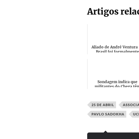
Artigos rel
Aliado de André Ventura
Brasil foi formalmente
acusado de golpe de Esta
organização criminosa
Sondagem indica que
militantes do Chega tê
"visões racistas e xenófo
25 DE ABRIL
ASSOCI
PAVLO SADOKHA
UC