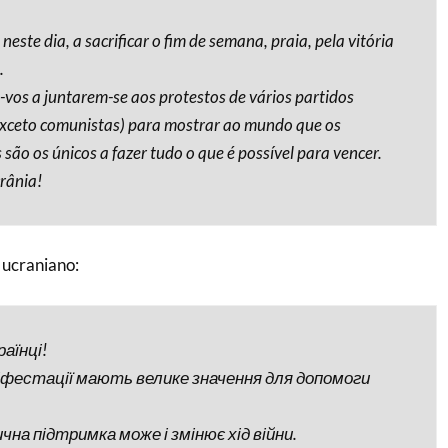
este dia, a sacrificar o fim de semana, praia, pela vitória
.
vos a juntarem-se aos protestos de vários partidos
(exceto comunistas) para mostrar ao mundo que os
são os únicos a fazer tudo o que é possível para vencer.
rânia!
ucraniano:
раїнці!
іфестації мають велике значення для допомоги
чна підтримка може і змінює хід війни.