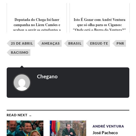
despromovida
parte d...
Deputada do Chega foi fazer
Isto É Gozar com André Ventura
campanha no Liceu Camões e
que só olha para os Ciganos:
acabou a ouvir os estudantes a
"Onde está o Burro do Ventura?"
gritar "25 de ...
25 DE ABRIL
AMEAÇAS
BRASIL
ERGUE-TE
PNR
RACISMO
Chegano
READ NEXT →
ANDRÉ VENTURA
José Pacheco