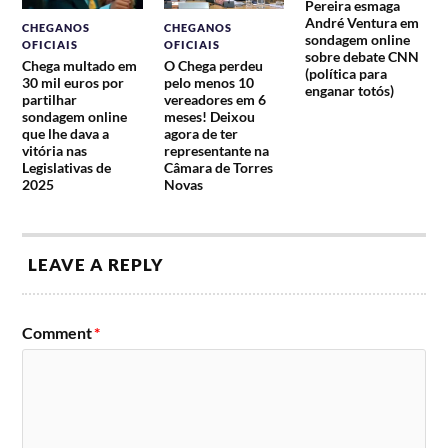
Pereira esmaga
André Ventura em
CHEGANOS
CHEGANOS
sondagem online
OFICIAIS
OFICIAIS
sobre debate CNN
Chega multado em
O Chega perdeu
(política para
30 mil euros por
pelo menos 10
enganar totós)
partilhar
vereadores em 6
sondagem online
meses! Deixou
que lhe dava a
agora de ter
vitória nas
representante na
Legislativas de
Câmara de Torres
2025
Novas
LEAVE A REPLY
Comment
*