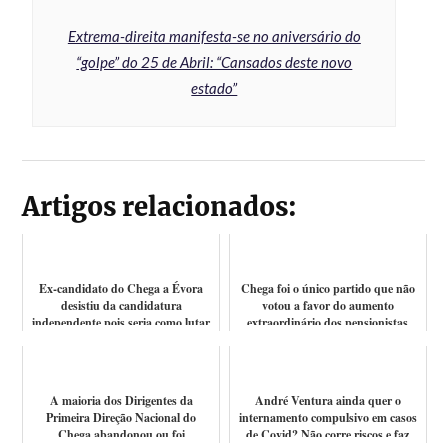
Extrema-direita manifesta-se no aniversário do
“golpe” do 25 de Abril: “Cansados deste novo
estado”
Artigos relacionados:
Ex-candidato do Chega a Évora
Chega foi o único partido que não
desistiu da candidatura
votou a favor do aumento
independente pois seria como lutar
extraordinário dos pensionistas
contra "moi...
A maioria dos Dirigentes da
André Ventura ainda quer o
Primeira Direção Nacional do
internamento compulsivo em casos
Chega abandonou ou foi
de Covid? Não corre riscos e faz