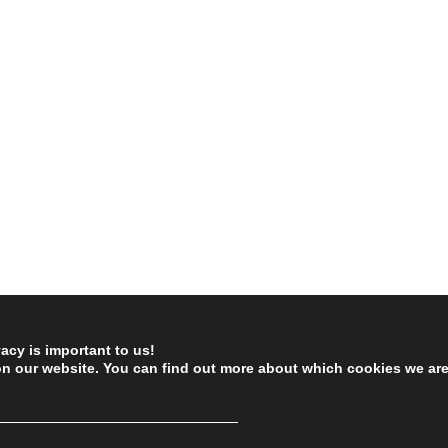
vacy is important to us!
on our website. You can find out more about which cookies we ar
────────────────────────