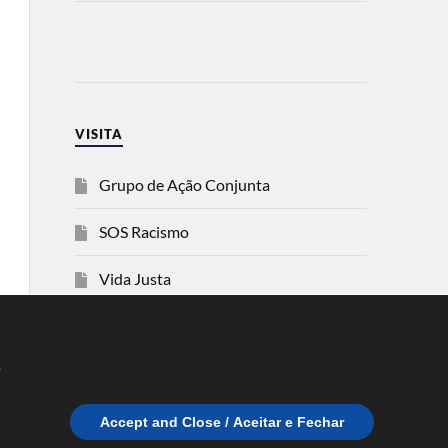
VISITA
Grupo de Ação Conjunta
SOS Racismo
Vida Justa
dezanove
e
Esquerda
Accept and Close / Aceitar e Fechar