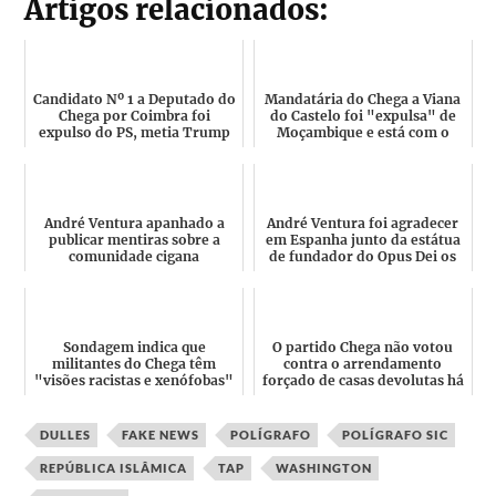
Artigos relacionados:
Candidato Nº 1 a Deputado do
Mandatária do Chega a Viana
Chega por Coimbra foi
do Castelo foi "expulsa" de
expulso do PS, metia Trump
Moçambique e está com o
no lixo e só ontem se ...
marido nas 3 listas ...
André Ventura apanhado a
André Ventura foi agradecer
publicar mentiras sobre a
em Espanha junto da estátua
comunidade cigana
de fundador do Opus Dei os
resultados e a su...
Sondagem indica que
O partido Chega não votou
militantes do Chega têm
contra o arrendamento
"visões racistas e xenófobas"
forçado de casas devolutas há
mais de dois anos
DULLES
FAKE NEWS
POLÍGRAFO
POLÍGRAFO SIC
REPÚBLICA ISLÂMICA
TAP
WASHINGTON