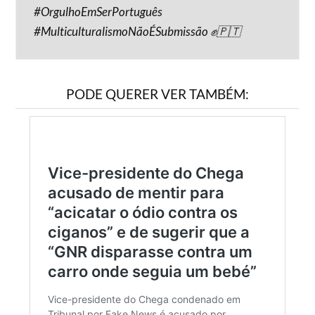
#OrgulhoEmSerPortuguês
#MulticulturalismoNãoÉSubmissão ✊🇵🇹
PODE QUERER VER TAMBÉM: