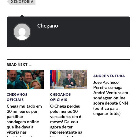
XENOFOBIA
Chegano
READ NEXT →
ANDRÉ VENTURA
José Pacheco
Pereira esmaga
André Ventura em
CHEGANOS
CHEGANOS
sondagem online
OFICIAIS
OFICIAIS
sobre debate CNN
Chega multado em
O Chega perdeu
(política para
30 mil euros por
pelo menos 10
enganar totós)
partilhar
vereadores em 6
sondagem online
meses! Deixou
que lhe dava a
agora de ter
vitória nas
representante na