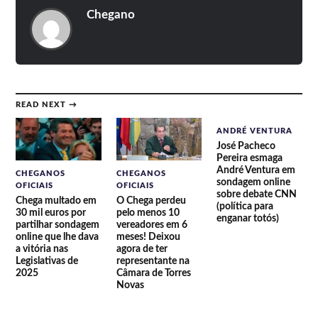
Chegano
READ NEXT →
ANDRÉ VENTURA
José Pacheco
Pereira esmaga
André Ventura em
CHEGANOS
CHEGANOS
sondagem online
OFICIAIS
OFICIAIS
sobre debate CNN
Chega multado em
O Chega perdeu
(política para
30 mil euros por
pelo menos 10
enganar totós)
partilhar sondagem
vereadores em 6
online que lhe dava
meses! Deixou
a vitória nas
agora de ter
Legislativas de
representante na
2025
Câmara de Torres
Novas