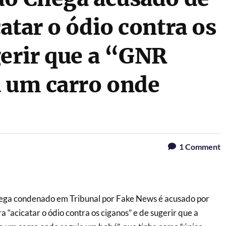
atar o ódio contra os
gerir que a “GNR
a um carro onde
1
Comment
ega condenado em Tribunal por Fake News é acusado por
ra “acicatar o ódio contra os ciganos” e de sugerir que a