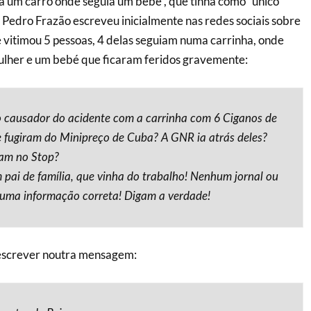
 um carro onde seguia um bebé”, que tinha como “único
”. Pedro Frazão escreveu inicialmente nas redes sociais sobre
 vitimou 5 pessoas, 4 delas seguiam numa carrinha, onde
her e um bebé que ficaram feridos gravemente:
 causador do acidente com a carrinha com 6 Ciganos de
fugiram do Minipreço de Cuba? A GNR ia atrás deles?
am no Stop?
pai de família, que vinha do trabalho! Nenhum jornal ou
 uma informação correta! Digam a verdade!
 escrever noutra mensagem: