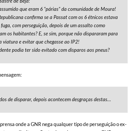
sastre de Beja:
 assumido que eram 6 “párias” da comunidade de Moura!
publicana confirma se a Passat com os 6 étnicos estava
fuga, com perseguição, depois de um assalto como
m os habitantes? E, se sim, porque não dispararam para
a viatura e evitar que chegasse ao IP2!
idente podia ter sido evitado com disparos aos pneus?
mensagem:
idos de disparar, depois acontecem desgraças destas…
mprensa onde a GNR nega qualquer tipo de perseguição o ex-