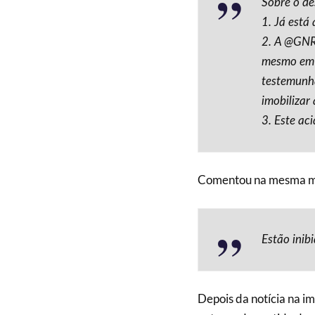
Sobre o de
1. Já está
2. A @GNRe
mesmo em 
testemunha
imobilizar 
3. Este ac
Comentou na mesma 
Estão inib
Depois da notícia na i