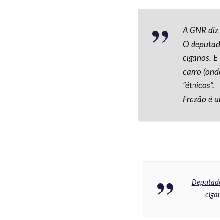
A GNR diz 
O deputado
ciganos. E
carro (ond
“étnicos”.
Frazão é u
Deputado
ciga