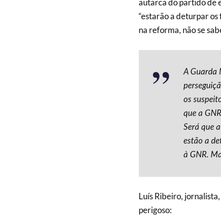
autarca do partido de
“estarão a deturpar os 
na reforma, não se sab
A Guarda 
perseguiçã
os suspeit
que a GNR 
Será que a
estão a de
à GNR. Mai
Luís Ribeiro, jornalis
perigoso: