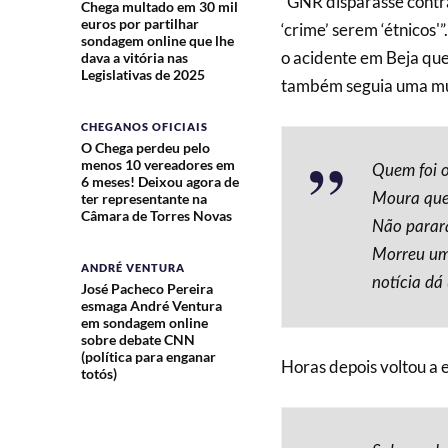
“GNR disparasse contra
Chega multado em 30 mil
euros por partilhar
‘crime’ serem ‘étnicos'
sondagem online que lhe
o acidente em Beja que
dava a vitória nas
Legislativas de 2025
também seguia uma mul
CHEGANOS OFICIAIS
O Chega perdeu pelo
menos 10 vereadores em
Quem foi o
6 meses! Deixou agora de
Moura que 
ter representante na
Câmara de Torres Novas
Não parar
Morreu um 
ANDRÉ VENTURA
notícia dá
José Pacheco Pereira
esmaga André Ventura
em sondagem online
sobre debate CNN
(política para enganar
Horas depois voltou a
totós)