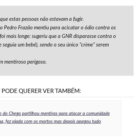
que estas pessoas não estavam a fugir.
 Pedro Frazão mentiu para acicatar o ódio contra os
 foi mais longe: sugeriu que a GNR disparasse contra o
e seguia um bebé), sendo o seu único “crime” serem
m mentiroso perigoso.
PODE QUERER VER TAMBÉM:
 do Chega partilhou mentiras para atacar a comunidade
na, fez piada com os mortos mas depois apagou tudo