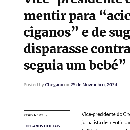
mentir para “acic
ciganos” e de su
disparasse contr
seguia um bebé”
Posted
by
Chegano
on
25 de Novembro, 2024
Vice-presidente do Ch
READ NEXT →
jornalista de mentir pa
CHEGANOS OFICIAIS