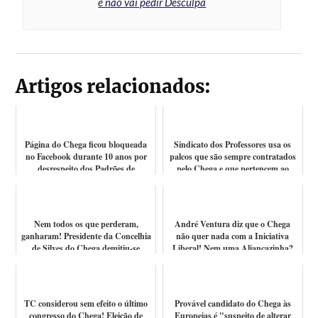
e não vai pedir Desculpa
Artigos relacionados:
Página do Chega ficou bloqueada
Sindicato dos Professores usa os
no Facebook durante 10 anos por
palcos que são sempre contratados
desrespeito dos Padrões de
pelo Chega e que pertencem ao
Comunidad...
can...
Nem todos os que perderam,
André Ventura diz que o Chega
ganharam! Presidente da Concelhia
não quer nada com a Iniciativa
de Silves do Chega demitiu-se
Liberal! Nem uma Aliançazinha?
devido ao...
TC considerou sem efeito o último
Provável candidato do Chega às
congresso do Chega! Eleição de
Europeias é "suspeito de alterar