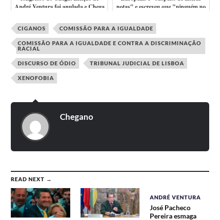
André Ventura foi anulada e Chega
notas" e escreveu que "ninguém no
c...
se...
CIGANOS
COMISSÃO PARA A IGUALDADE
COMISSÃO PARA A IGUALDADE E CONTRA A DISCRIMINAÇÃO
RACIAL
DISCURSO DE ÓDIO
TRIBUNAL JUDICIAL DE LISBOA
XENOFOBIA
Chegano
READ NEXT →
ANDRÉ VENTURA
José Pacheco
Pereira esmaga