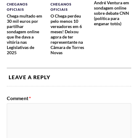
André Ventura em
CHEGANOS
CHEGANOS
sondagem online
OFICIAIS
OFICIAIS
sobre debate CNN
Chega multado em
O Chega perdeu
(política para
30 mil euros por
pelo menos 10
enganar totós)
partilhar
vereadores em 6
sondagem online
meses! Deixou
que lhe dava a
agora de ter
vitória nas
representante na
Legislativas de
Câmara de Torres
2025
Novas
LEAVE A REPLY
Comment
*