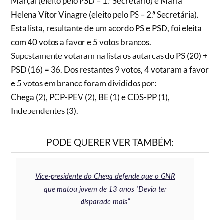
Marçal (eleito pelo PSD – 1.º Secretário) e Maria
Helena Vítor Vinagre (eleito pelo PS – 2.ª Secretária).
Esta lista, resultante de um acordo PS e PSD, foi eleita
com 40 votos a favor e 5 votos brancos.
Supostamente votaram na lista os autarcas do PS (20) +
PSD (16) = 36. Dos restantes 9 votos, 4 votaram a favor
e 5 votos em branco foram divididos por:
Chega (2), PCP-PEV (2), BE (1) e CDS-PP (1),
Independentes (3).
PODE QUERER VER TAMBÉM:
Vice-presidente do Chega defende que o GNR
que matou jovem de 13 anos “Devia ter
disparado mais”