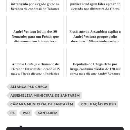
investigado por alegado golpe na
publica sondagem falsa apesar de
herança da condessa de Tarouca
alertada por dirigentes do Chega
"É irr...
André Ventura foi um dos 80
Presidente da Assembleia explica a
Nomeados para um Prémio que
André Ventura porque pediu
distingue quem luta contra a
desculpas "Não se pode pactuar
Corrupção! A sé...
com mas...
António Costa já é chamado de
Deputado do Chega eleito por
"Grande Ilusionista" desde 2015
Braga confirma dívidas de 120 mil
mas o Chega diz que o Iniciativa
euros mas diz que André Ventura
Liber...
sabia...
ALIANÇA PSD CHEGA
ASSEMBLEIA MUNICIPAL DE SANTARÉM
CÂMARA MUNICIPAL DE SANTARÉM
COLIGAÇÃO PS PSD
PS
PSD
SANTARÉM