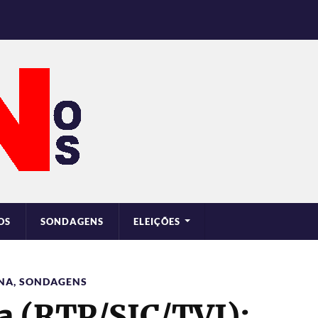
OS
SONDAGENS
ELEIÇÕES
RNA
,
SONDAGENS
oa (RTP/SIC/TVI):