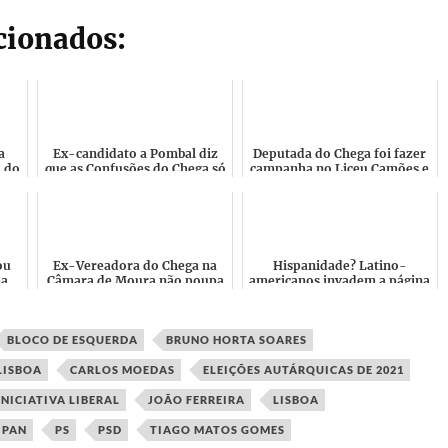
acionados:
a
Ex-candidato a Pombal diz
Deputada do Chega foi fazer
a do
que as Confusões do Chega só
campanha no Liceu Camões e
agora começaram e que a
acabou a ouvir os estudantes
t...
Guerra é na corrida a...
a gritar "25 de ...
ou
Ex-Vereadora do Chega na
Hispanidade? Latino-
ma
Câmara de Moura não poupa
americanos invadem a página
 de
André Ventura "Só
do Vox Espanha para
.
demonstra desinteresse pelo
responder: Genocídio!
nos...
Invasão! S...
BLOCO DE ESQUERDA
BRUNO HORTA SOARES
LISBOA
CARLOS MOEDAS
ELEIÇÕES AUTÁRQUICAS DE 2021
INICIATIVA LIBERAL
JOÃO FERREIRA
LISBOA
PAN
PS
PSD
TIAGO MATOS GOMES