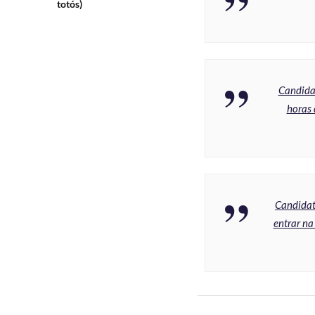
totós)
Candidat
horas 
Candidat
entrar na