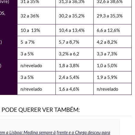
ivre)
31 a 35%
31,3 a 36,3%
32,6 a 38,6%
DS,
32 a 36%
30,2 a 35,2%
29,3 a 35,3%
10 a 13%
10,4 a 13,4%
6,6 a 12,6%
)
5 a 7%
5,7 a 8,7%
4,2 a 8,2%
3 a 5%
3,2% a 6,2
3,3 a 7,3%
)
n/revelado
1,8 a 3,8%
1,0 a 5,0%
3 a 5%
2,4 a 5,4%
1,9 a 5,9%
n/revelado
1,6 a 4,6%
n/revelado
PODE QUERER VER TAMBÉM:
m a Lisboa: Medina sempre à frente e o Chega desceu para