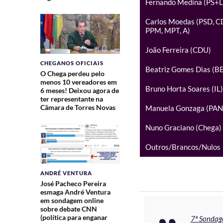
Fernando Medina (PS+L
Carlos Moedas (PSD, C
PPM, MPT, A)
João Ferreira (CDU)
CHEGANOS OFICIAIS
Beatriz Gomes Dias (BE
O Chega perdeu pelo
menos 10 vereadores em
Bruno Horta Soares (IL)
6 meses! Deixou agora de
ter representante na
Câmara de Torres Novas
Manuela Gonzaga (PAN
Nuno Graciano (Chega)
Outros/Brancos/Nulos
ANDRÉ VENTURA
José Pacheco Pereira
esmaga André Ventura
em sondagem online
sobre debate CNN
(política para enganar
7ª Sondage