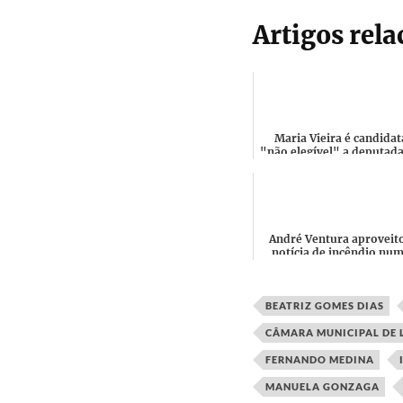
Artigos rel
Maria Vieira é candidat
"não elegível" a deputad
Chega por Lisboa e
Mandatária do Círculo Elei
André Ventura aproveit
notícia de incêndio nu
igreja causado pelo fogo
artifício para promove..
BEATRIZ GOMES DIAS
CÂMARA MUNICIPAL DE 
FERNANDO MEDINA
MANUELA GONZAGA