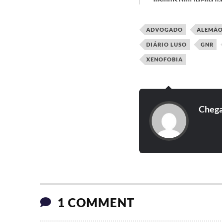
insultos com página d
oposição interna: "Subsí
dependente. Chupista" vs 
ADVOGADO
ALEMÃ
DIÁRIO LUSO
GNR
XENOFOBIA
Cheg
1 COMMENT