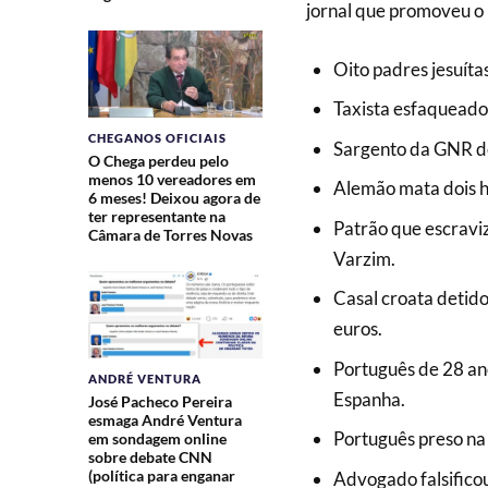
jornal que promoveu o 
Oito padres jesuít
Taxista esfaqueado
CHEGANOS OFICIAIS
Sargento da GNR de 
O Chega perdeu pelo
menos 10 vereadores em
Alemão mata dois ho
6 meses! Deixou agora de
ter representante na
Patrão que escravi
Câmara de Torres Novas
Varzim.
Casal croata detid
euros.
Português de 28 ano
ANDRÉ VENTURA
Espanha.
José Pacheco Pereira
esmaga André Ventura
Português preso na
em sondagem online
sobre debate CNN
(política para enganar
Advogado falsificou