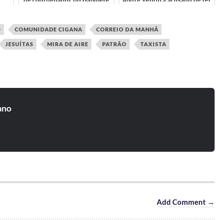
a
de coordenador do Gabinete
André Ventura acusado de ter
dio
de Estudos do Chega por
offshore no Panamá
...
André Ventura que as...
O
COMUNIDADE CIGANA
CORREIO DA MANHÃ
JESUÍTAS
MIRA DE AIRE
PATRÃO
TAXISTA
ano
Add Comment →