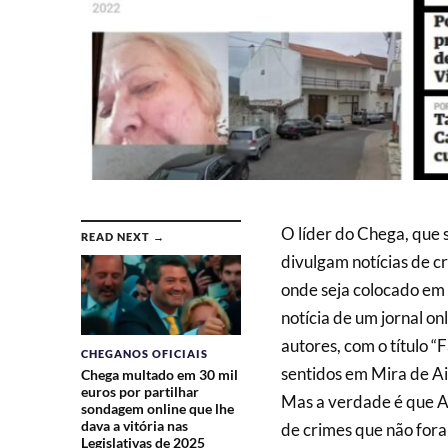
O líder do Chega, que 
READ NEXT →
divulgam notícias de cr
onde seja colocado em 
notícia de um jornal on
autores, com o título “
CHEGANOS OFICIAIS
sentidos em Mira de Ai
Chega multado em 30 mil
euros por partilhar
Mas a verdade é que An
sondagem online que lhe
dava a vitória nas
de crimes que não fora
Legislativas de 2025