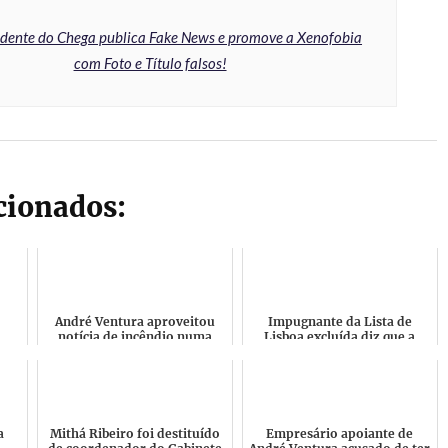
idente do Chega publica Fake News e promove a Xenofobia
com Foto e Título falsos!
acionados:
André Ventura aproveitou
Impugnante da Lista de
notícia de incêndio numa
Lisboa excluída diz que a
ção
igreja causado pelo fogo de
Direção do Chega foi
artifício para promove...
irresponsável por ter
avançado...
a
Mithá Ribeiro foi destituído
Empresário apoiante de