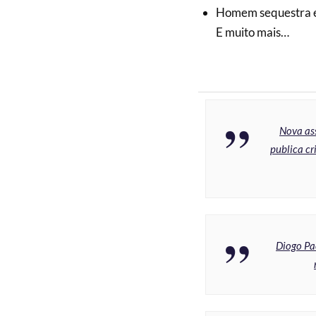
Homem sequestra e 
E muito mais…
Nova as
publica cr
Diogo Pa