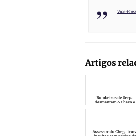
Vice-Pres
Artigos rel
Bombeiros de Serpa
desmentem o Chega e
insuficiência de coopera
com a Autarquia
Assessor do Chega troc