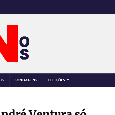
OS
SONDAGENS
ELEIÇÕES
André Ventura só