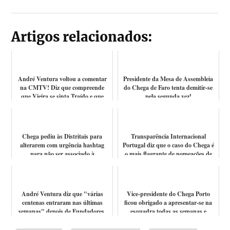
Artigos relacionados:
André Ventura voltou a comentar
Presidente da Mesa de Assembleia
na CMTV! Diz que compreende
do Chega de Faro tenta demitir-se
que Vieira se sinta Traído e que
pela segunda vez!
terá qu...
Chega pediu às Distritais para
Transparência Internacional
alterarem com urgência hashtag
Portugal diz que o caso do Chega é
para não ser associado à
o mais flagrante de nomeações de
comunidade LG...
fami...
André Ventura diz que "várias
Vice-presidente do Chega Porto
centenas entraram nas últimas
ficou obrigado a apresentar-se na
semanas" depois de Fundadores,
esquadra todas as semanas e
Dirigente...
Conselh...