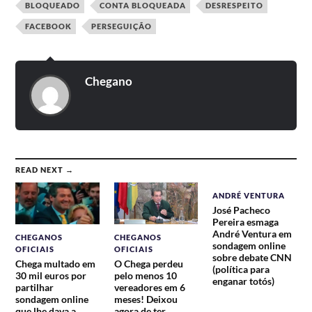
BLOQUEADO
CONTA BLOQUEADA
DESRESPEITO
FACEBOOK
PERSEGUIÇÃO
Chegano
READ NEXT →
ANDRÉ VENTURA
José Pacheco
Pereira esmaga
André Ventura em
CHEGANOS
CHEGANOS
sondagem online
OFICIAIS
OFICIAIS
sobre debate CNN
Chega multado em
O Chega perdeu
(política para
30 mil euros por
pelo menos 10
enganar totós)
partilhar
vereadores em 6
sondagem online
meses! Deixou
que lhe dava a
agora de ter