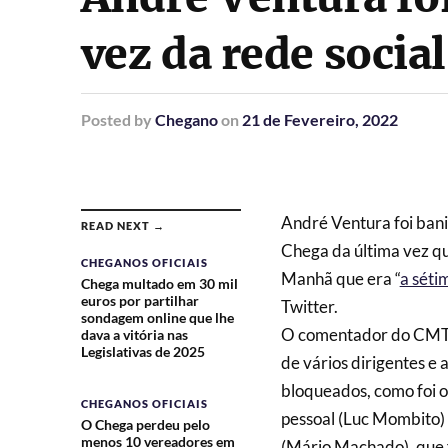
vez da rede socia
Posted
by
Chegano
on
21 de Fevereiro, 2022
André Ventura foi bani
READ NEXT →
Chega da última vez que
CHEGANOS OFICIAIS
Manhã que era “
a séti
Chega multado em 30 mil
euros por partilhar
Twitter.
sondagem online que lhe
O comentador do CMTV,
dava a vitória nas
Legislativas de 2025
de vários dirigentes e
bloqueados, como foi o
CHEGANOS OFICIAIS
pessoal (Luc Mombito) e
O Chega perdeu pelo
menos 10 vereadores em
(Mário Machado), que 