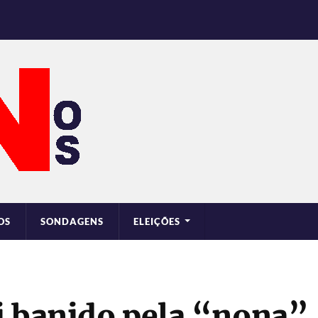
OS
SONDAGENS
ELEIÇÕES
i banido pela “nona”